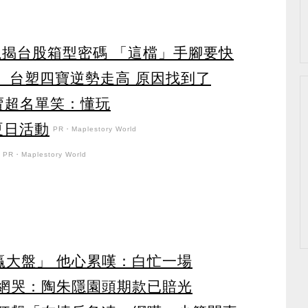
龍揭台股箱型密碼 「這檔」手腳要快
 台塑四寶逆勢走高 原因找到了
賣超名單笑：懂玩
強夏日活動
PR・Maplestory World
PR・Maplestory World
贏大盤」 他心累嘆：白忙一場
 網哭：陶朱隱園頭期款已賠光