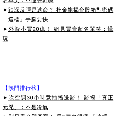
名單笑：不懂在幹嘛
►
跌深反彈是逃命？ 杜金龍揭台股箱型密碼
「這檔」手腳要快
►
外資小買20億！ 網見買賣超名單笑：懂
玩
【熱門排行榜】
►
吹空調30小時竟抽搐送醫！ 醫揭「真正
元兇」：不是冷氣