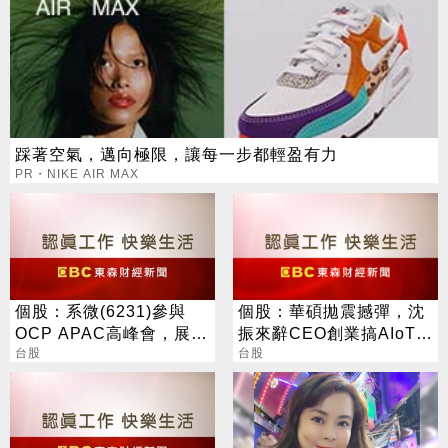
踩著空氣，邁向極限，讓每一步都輕盈有力
PR・NIKE AIR MAX
個股：系微(6231)參與
個股：華碩拋震撼彈，沈
OCP APAC高峰會，展示
振來辭CEO創業搞AIoT，
OpenBMC中AI機櫃遙測
台股
手機認賠62億，Q4轉虧
台股
與安全防護