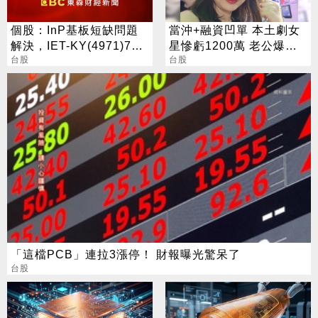
個股：InP基板短缺問題
當沖+融資凹單 本土劇女
解決，IET-KY(4971)7月
星慘虧1200萬 老公爆
營收1.05億元，重拾成長
台股
氣：妳快把家毀了
台股
動能
「這檔PCB」連拉3漲停！ 財報曝光驚呆了
台股