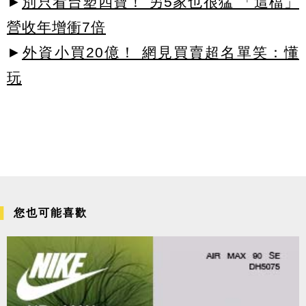
►
別只看台塑四寶！ 另5家也很猛 「這檔」
營收年增衝7倍
►
外資小買20億！ 網見買賣超名單笑：懂
玩
您也可能喜歡