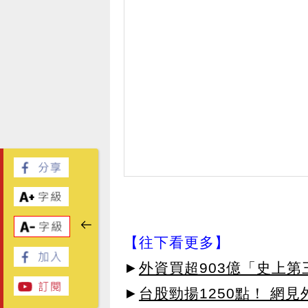
【往下看更多】
►
外資買超903億「史上
►
台股勁揚1250點！ 網