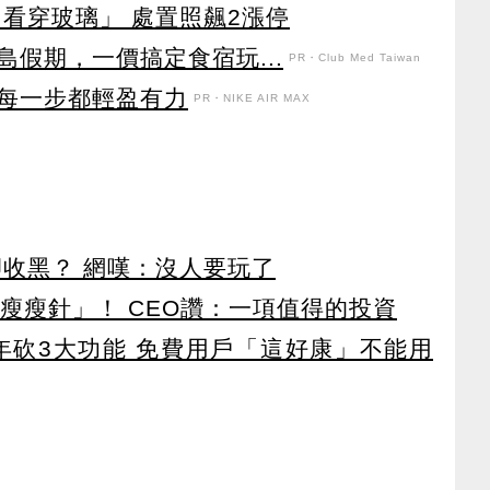
看穿玻璃」 處置照飆2漲停
假期，一價搞定食宿玩...
PR・Club Med Taiwan
每一步都輕盈有力
PR・NIKE AIR MAX
卻收黑？ 網嘆：沒人要玩了
瘦瘦針」！ CEO讚：一項值得的投資
27年砍3大功能 免費用戶「這好康」不能用