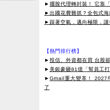
►
擺脫代理轉封裝！ 它靠「
►出國花費難抓？全包式海島
►踩著空氣，邁向極限，讓
【熱門排行榜】
►
投信、外資都在買 台股
►
美銀豪砸81億「幫員工打
►
Gmail重大變革！ 20
了