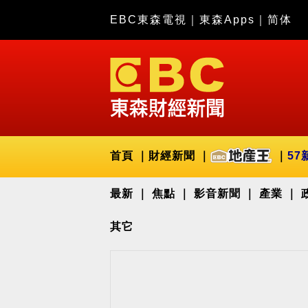
EBC東森電視
｜
東森Apps
｜
简体
首頁
財經新聞
57
最新
焦點
影音新聞
產業
其它