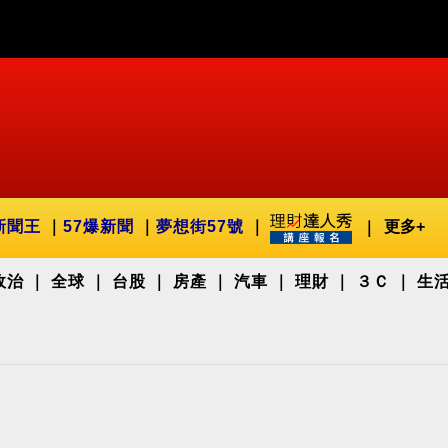
新聞王
57爆新聞
夢想街57號
更多+
政治
全球
台股
房產
汽車
理財
３Ｃ
生