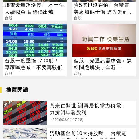
聯電爆量攻漲停！ 本土法
貴5倍也沒在怕！台積電
人續喊買 目標價出爐
美廠加碼千億 連先進封裝
台股
也包辦
台股
台股一度重挫1700點！
個股：光通訊需求強＋缺
專家曝急喊：不要再殺低
料問題解決，全新
台股
(2455)7月營收創高、重
台股
拾成長動能
推薦閱讀
黃崇仁辭世 謝再居接掌力積電：
力拚明年發股利
(2026/08/04 17:28)
勞動基金前10大持股曝！ 台積電