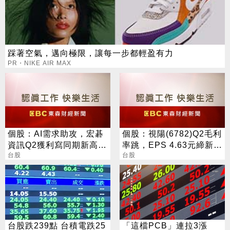
踩著空氣，邁向極限，讓每一步都輕盈有力
PR・NIKE AIR MAX
個股：AI需求助攻，宏碁
個股：視陽(6782)Q2毛利
資訊Q2獲利寫同期新高，
率跳，EPS 4.63元締新
H1每股盈餘創高達9.49元
台股
猷，本季營運續看旺
台股
台股跌239點 台積電跌25
「這檔PCB」連拉3漲