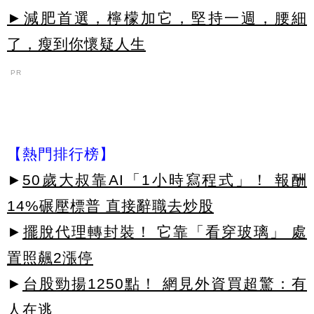
►減肥首選，檸檬加它，堅持一週，腰細
了，瘦到你懷疑人生
PR
【熱門排行榜】
►
50歲大叔靠AI「1小時寫程式」！ 報酬
14%碾壓標普 直接辭職去炒股
►
擺脫代理轉封裝！ 它靠「看穿玻璃」 處
置照飆2漲停
►
台股勁揚1250點！ 網見外資買超驚：有
人在逃