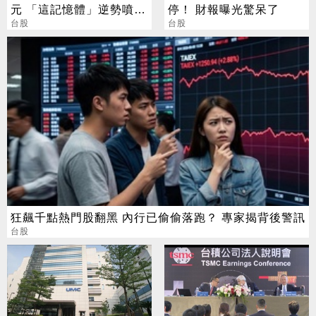
元 「這記憶體」逆勢噴
停！ 財報曝光驚呆了
5%
台股
台股
狂飆千點熱門股翻黑 內行已偷偷落跑？ 專家揭背後警訊
台股