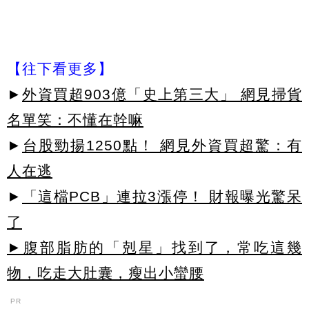
【往下看更多】
►
外資買超903億「史上第三大」 網見掃貨
名單笑：不懂在幹嘛
►
台股勁揚1250點！ 網見外資買超驚：有
人在逃
►
「這檔PCB」連拉3漲停！ 財報曝光驚呆
了
►腹部脂肪的「剋星」找到了，常吃這幾
物，吃走大肚囊，瘦出小蠻腰
PR