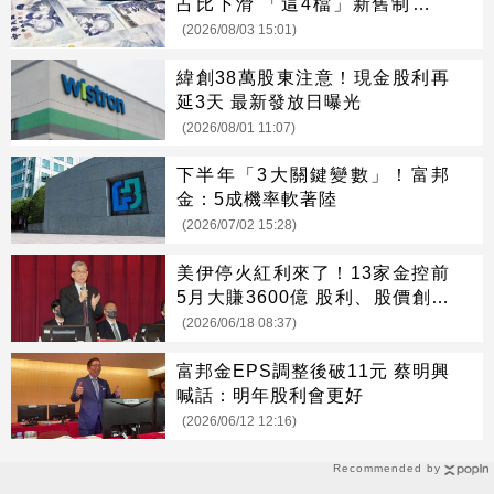
占比下滑 「這4檔」新舊制全上
榜
(2026/08/03 15:01)
緯創38萬股東注意！現金股利再
延3天 最新發放日曝光
(2026/08/01 11:07)
下半年「3大關鍵變數」！富邦
金：5成機率軟著陸
(2026/07/02 15:28)
美伊停火紅利來了！13家金控前
5月大賺3600億 股利、股價創新
高
(2026/06/18 08:37)
富邦金EPS調整後破11元 蔡明興
喊話：明年股利會更好
(2026/06/12 12:16)
Recommended by