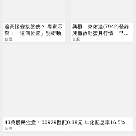
追高慘變接盤俠？ 專家示
興櫃：東佑達(7942)登錄
警：「這個位置」別衝動
興櫃啟動蜜月行情，早盤
台股
一度大漲186%
台股
43萬股民注意！00929擬配0.38元 年化配息率16.5%
台股