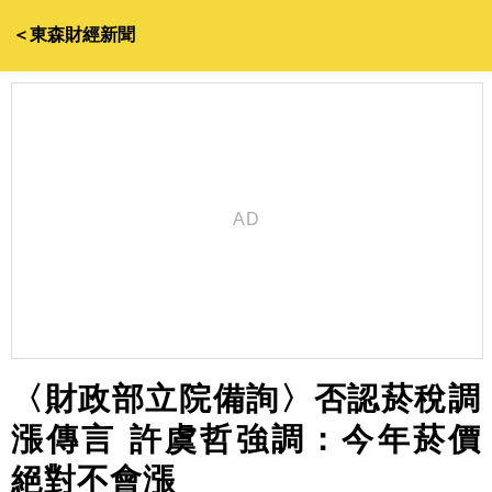
＜東森財經新聞
〈財政部立院備詢〉否認菸稅調
漲傳言 許虞哲強調：今年菸價
絕對不會漲