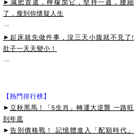
►減肥首選，檸檬加它，堅持一週，腰細
了，瘦到你懷疑人生
PR
►起床就先做件事，沒三天小腹就不見了!
肚子一天天變小！
PR
【熱門排行榜】
►
立秋黑馬！「5生肖」轉運大逆襲 一路旺
到年底
►
告別價格戰！ 記憶體進入「配額時代」