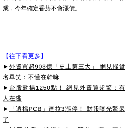
業，今年確定香菸不會漲價。
【往下看更多】
►
外資買超903億「史上第三大」 網見掃貨
名單笑：不懂在幹嘛
►
台股勁揚1250點！ 網見外資買超驚：有
人在逃
►
「這檔PCB」連拉3漲停！ 財報曝光驚呆
了