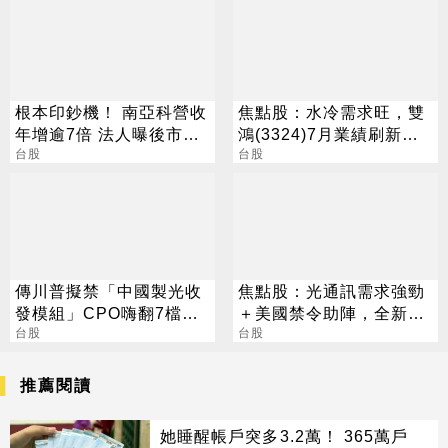
根本印鈔機！ 南亞科營收
焦點股：水冷需求旺，雙
年增逾7倍 法人曝後市觀
鴻(3324)7月業績刷新紀
察4指標
台股
錄，今股價噴漲停
台股
傳川普擬禁「中國製光收
焦點股：光通訊需求強勁
發模組」CPO嗨翻7檔攻
＋美國禁令助陣，全新H2
漲停
台股
營運看俏，營收逐季攀升
台股
推薦閱讀
她睡醒帳戶突多3.2萬！ 365萬戶