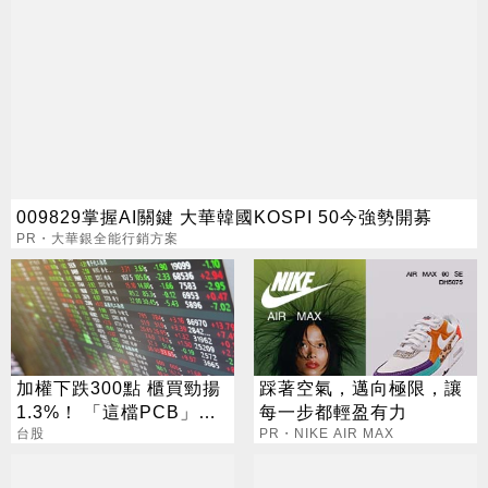
009829掌握AI關鍵 大華韓國KOSPI 50今強勢開募
PR・大華銀全能行銷方案
加權下跌300點 櫃買勁揚
踩著空氣，邁向極限，讓
1.3%！ 「這檔PCB」連3
每一步都輕盈有力
天漲停
台股
PR・NIKE AIR MAX