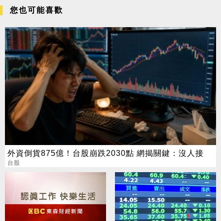
您也可能喜歡
外資倒貨875億！台股崩跌2030點 網揭關鍵：沒人接
台股