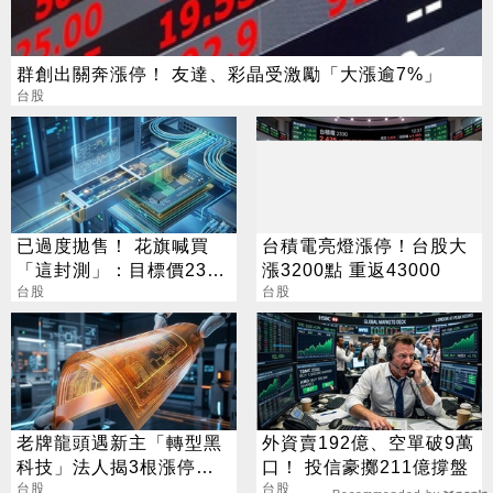
群創出關奔漲停！ 友達、彩晶受激勵「大漲逾7%」
台股
已過度拋售！ 花旗喊買
台積電亮燈漲停！台股大
「這封測」：目標價230
漲3200點 重返43000
元
台股
台股
老牌龍頭遇新主「轉型黑
外資賣192億、空單破9萬
科技」法人揭3根漲停背
口！ 投信豪擲211億撐盤
後秘辛
台股
台股