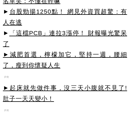
名單笑：不懂在幹嘛
►
台股勁揚1250點！ 網見外資買超驚：有
人在逃
►
「這檔PCB」連拉3漲停！ 財報曝光驚呆
了
►減肥首選，檸檬加它，堅持一週，腰細
了，瘦到你懷疑人生
PR
►起床就先做件事，沒三天小腹就不見了!
肚子一天天變小！
PR