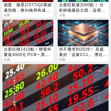
個股：微星(2377)Q2業績
台股狂殺逾2000點！ 分
遜預期，惟AI佈局有成股
析師揭暴跌主因：這裡才
價震盪走多，週一大拉尾
台股
是真正買點
台股
盤
台股狂噴1410點！聯發科
供不應求到2028！ 高盛
重返4000元 PCB一票攻
看好「這家CCL」 潛在漲
漲停
台股
幅171%
台股