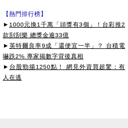
【熱門排行榜】
►
1000元換1千萬「頭獎有3個」！台彩推2
款刮刮樂 總獎金逾33億
►
英特爾良率9成「還便宜一半」？ 台積電
嚇跌2% 專家揭數字背後真相
►
台股勁揚1250點！ 網見外資買超驚：有
人在逃