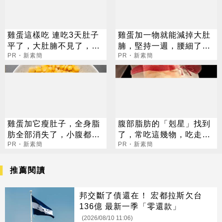
雞蛋這樣吃 連吃3天肚子
雞蛋加一物就能減掉大肚
平了，大肚腩不見了，脂
腩，堅持一週，腰細了，
肪沒了！
PR・新素簡
瘦到你懷疑人生！
PR・新素簡
雞蛋加它瘦肚子，全身脂
腹部脂肪的「剋星」找到
肪全部消失了，小腹都平
了，常吃這幾物，吃走大
坦了
PR・新素簡
肚囊，瘦出小蠻腰
PR・新素簡
推薦閱讀
邦交斷了債還在！ 宏都拉斯欠台
136億 最新一季「零還款」
(2026/08/10 11:06)