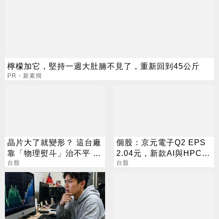
檸檬加它，堅持一週大肚腩不見了，重新回到45公斤
PR・新素簡
晶片大了就變形？ 這台廠
個股：京元電子Q2 EPS
靠「物理熨斗」治不平 營
2.04元，新款AI與HPC晶
收狂飆63%
台股
片到位並放量，外資看好
台股
Q3動能