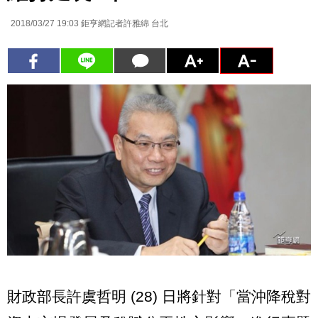
2018/03/27 19:03
鉅亨網記者許雅綿 台北
財政部長許虞哲明 (28) 日將針對「當沖降稅對