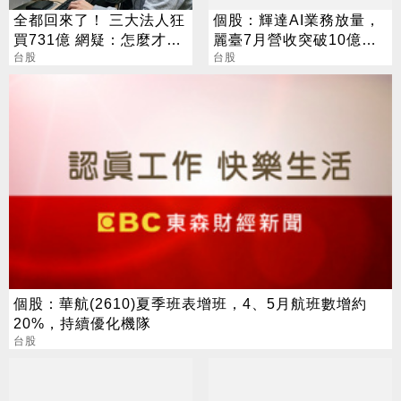
全都回來了！ 三大法人狂
個股：輝達AI業務放量，
買731億 網疑：怎麼才漲
麗臺7月營收突破10億大
這樣
台股
關，續創新高，Q3動能超
台股
強
個股：華航(2610)夏季班表增班，4、5月航班數增約
20%，持續優化機隊
台股