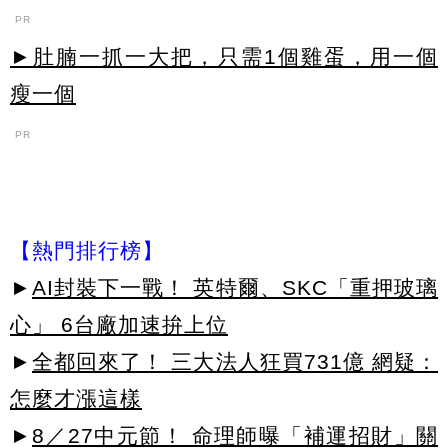
PR
►肚腩一抓一大把，只需1個雞蛋，用一個
瘦一個
PR
【熱門排行榜】
►
AI封裝下一戰！ 英特爾、SKC「重押玻璃
心」 6台廠加速拚上位
►
全都回來了！ 三大法人狂買731億 網疑：
怎麼才漲這樣
►
8／27中元節！ 命理師曝「補運招財」關