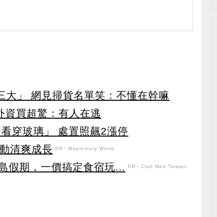
第三大」 網見掃貨名單笑：不懂在幹嘛
見外資買超驚：有人在逃
看穿玻璃」 處置照飆2漲停
日活動清爽成長
PR・Maplestory World
假期，一價搞定食宿玩...
PR・Club Med Taiwan