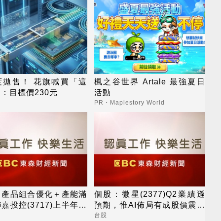
度拋售！ 花旗喊買「這
楓之谷世界 Artale 最強夏日
：目標價230元
活動
PR・Maplestory World
：產品組合優化＋產能滿
個股：微星(2377)Q2業績遜
嘉投控(3717)上半年營
預期，惟AI佈局有成股價震盪
獲利創同期高
走多，週一大拉尾盤
台股