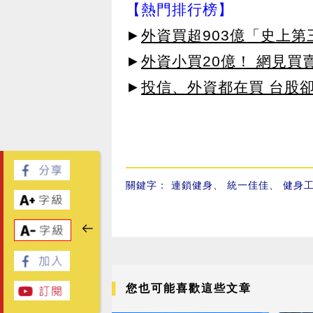
【熱門排行榜】
►
外資買超903億「史上
►
外資小買20億！ 網見買
►
投信、外資都在買 台股
關鍵字：
連鎖健身
、
統一佳佳
、
健身
您也可能喜歡這些文章