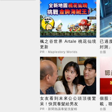
楓之谷世界 Artale 桃花仙境
已過
更新
封測」
PR・Maplestory Worlds
台股
女友看到未來公公頭頂後驚
個股
呆！快買養髮給男友
載，聯
收及
PR・新聞熱議養髮洗髮精
台股