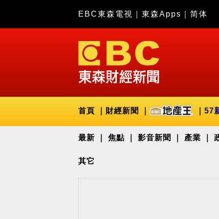
EBC東森電視
｜
東森Apps
｜
简体
首頁
財經新聞
57
最新
焦點
影音新聞
產業
其它