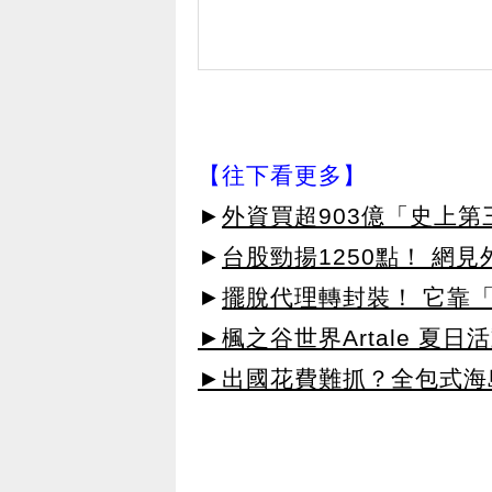
【往下看更多】
►
外資買超903億「史上
►
台股勁揚1250點！ 網
►
擺脫代理轉封裝！ 它靠「
►楓之谷世界Artale 夏
►出國花費難抓？全包式海島