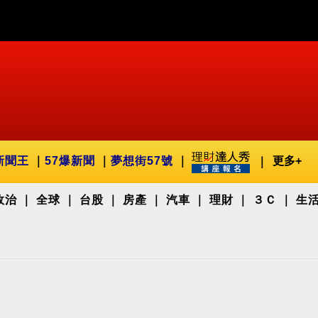
新聞王
57爆新聞
夢想街57號
更多+
政治
全球
台股
房產
汽車
理財
３Ｃ
生