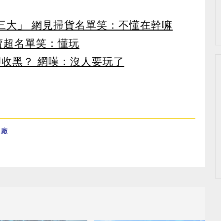
第三大」 網見掃貨名單笑：不懂在幹嘛
賣超名單笑：懂玩
卻收黑？ 網嘆：沒人要玩了
工廠