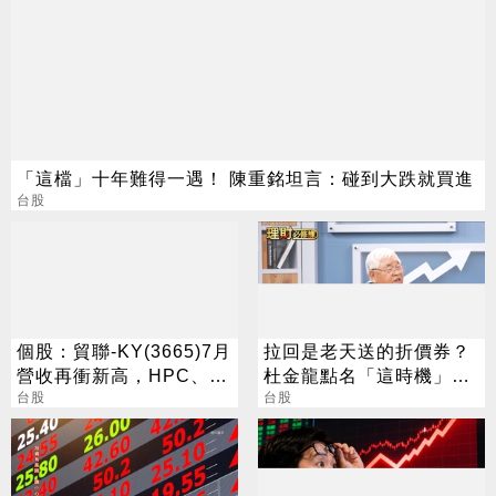
「這檔」十年難得一遇！ 陳重銘坦言：碰到大跌就買進
台股
個股：貿聯-KY(3665)7月
拉回是老天送的折價券？
營收再衝新高，HPC、半
杜金龍點名「這時機」：
導體挹注長期成長動能
台股
台股衝6萬
台股