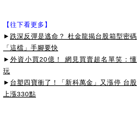
【往下看更多】
►
跌深反彈是逃命？ 杜金龍揭台股箱型密碼
「這檔」手腳要快
►
外資小買20億！ 網見買賣超名單笑：懂
玩
►
台塑四寶衝了！「新科萬金」又漲停 台股
上漲330點