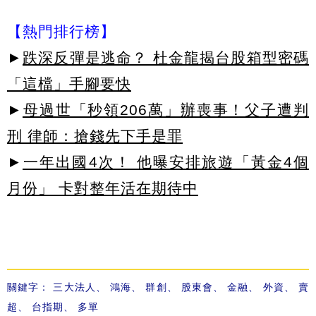
【熱門排行榜】
►
跌深反彈是逃命？ 杜金龍揭台股箱型密碼
「這檔」手腳要快
►
母過世「秒領206萬」辦喪事！父子遭判
刑 律師：搶錢先下手是罪
►
一年出國4次！ 他曝安排旅遊「黃金4個
月份」 卡對整年活在期待中
關鍵字：
三大法人
、
鴻海
、
群創
、
股東會
、
金融
、
外資
、
賣
超
、
台指期
、
多單