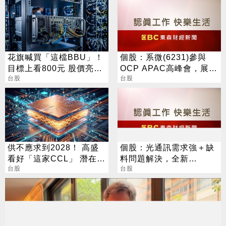
花旗喊買「這檔BBU」！
個股：系微(6231)參與
目標上看800元 股價亮燈
OCP APAC高峰會，展示
了
台股
OpenBMC中AI機櫃遙測
台股
與安全防護
供不應求到2028！ 高盛
個股：光通訊需求強＋缺
看好「這家CCL」 潛在漲
料問題解決，全新
幅171%
台股
(2455)7月營收創高、重
台股
拾成長動能