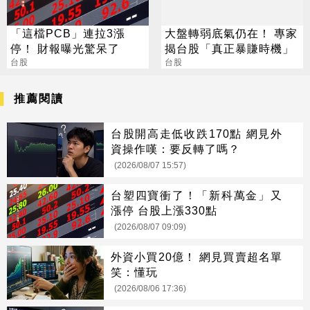
「這檔PCB」連拉3漲
大盤轉弱底氣仍在！ 專家
停！ 財報曝光驚呆了
揭台股「真正暴賺時機」
台股
台股
推薦閱讀
台股開高走低收跌170點 網見外
資操作嘆：要反轉了嗎？
(2026/08/07 15:57)
台塑四寶衝了！「新科萬金」又
漲停 台股上漲330點
(2026/08/07 09:09)
外資小買20億！ 網見買賣超名單
笑：懂玩
(2026/08/06 17:36)