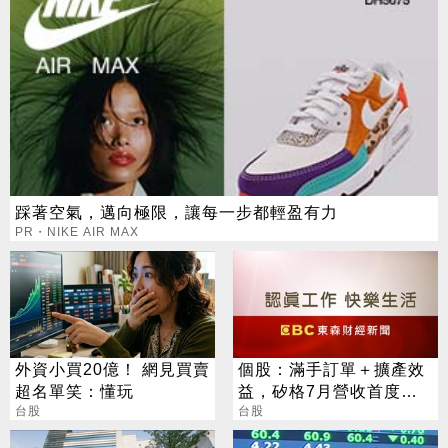
踩著空氣，邁向極限，讓每一步都輕盈有力
PR・NIKE AIR MAX
外資小買20億！ 網見買賣
個股：滿手訂單＋擴產效
超名單笑：懂玩
益，矽格7月營收首度站
台股
上20億元創高，後續會更
台股
好