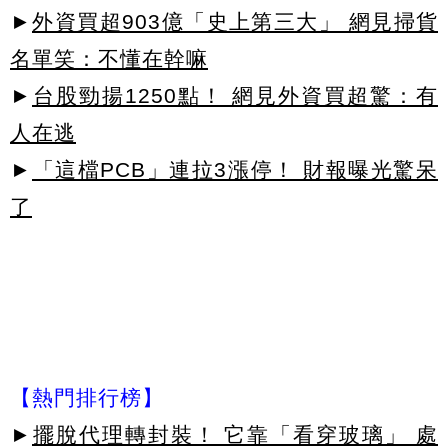
►
外資買超903億「史上第三大」 網見掃貨
名單笑：不懂在幹嘛
►
台股勁揚1250點！ 網見外資買超驚：有
人在逃
►
「這檔PCB」連拉3漲停！ 財報曝光驚呆
了
【熱門排行榜】
►
擺脫代理轉封裝！ 它靠「看穿玻璃」 處