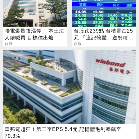
聯電爆量攻漲停！ 本土法
台股跌239點 台積電跌25
人續喊買 目標價出爐
元 「這記憶體」逆勢噴
台股
5%
台股
華邦電超狂！第二季EPS 5.4元 記憶體毛利率飆至
70.3%