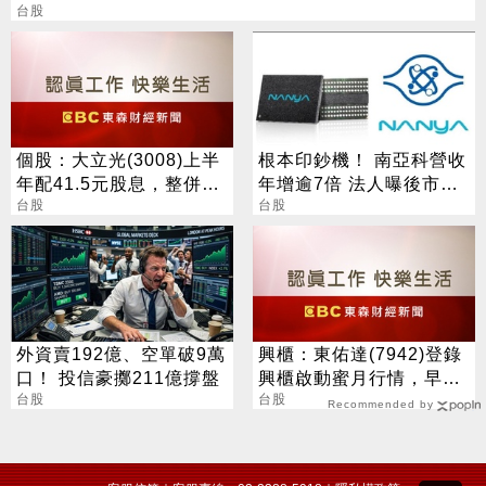
台股
個股：大立光(3008)上半
根本印鈔機！ 南亞科營收
年配41.5元股息，整併大
年增逾7倍 法人曝後市觀
陽科技為100%子公司
台股
察4指標
台股
外資賣192億、空單破9萬
興櫃：東佑達(7942)登錄
口！ 投信豪擲211億撐盤
興櫃啟動蜜月行情，早盤
台股
一度大漲186%
台股
Recommended by