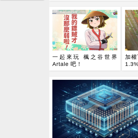
PR
PR・Maplestory Worlds
一起來玩 楓之谷世界
加權
Artale 吧！
1.
3天