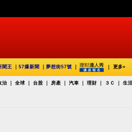
新聞王
57爆新聞
夢想街57號
更多+
政治
全球
台股
房產
汽車
理財
３Ｃ
生