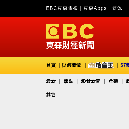
EBC東森電視
｜
東森Apps
｜
简体
首頁
財經新聞
57
最新
焦點
影音新聞
產業
其它