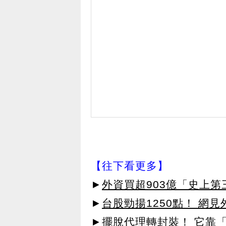
【往下看更多】
►
外資買超903億「史上
►
台股勁揚1250點！ 網
►
擺脫代理轉封裝！ 它靠「