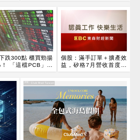
下跌300點 櫃買勁揚
個股：滿手訂單＋擴產效
3%！ 「這檔PCB」連
益，矽格7月營收首度站
漲停
上20億元創高，後續會
更好
PR
PR・Club Med Taiwan