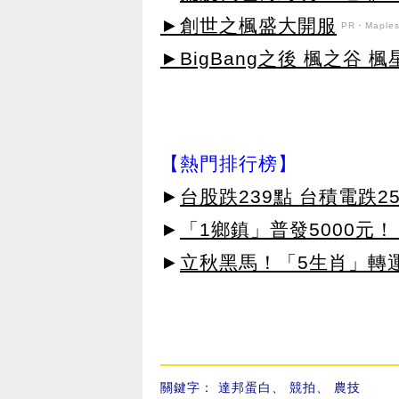
►創世之楓盛大開服
PR・Maplest
►BigBang之後 楓之谷 楓
【熱門排行榜】
►
台股跌239點 台積電跌2
►
「1鄉鎮」普發5000元！
►
立秋黑馬！「5生肖」轉
關鍵字：
達邦蛋白
、
競拍
、
農技