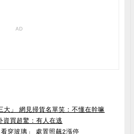
第三大」 網見掃貨名單笑：不懂在幹嘛
見外資買超驚：有人在逃
看穿玻璃」 處置照飆2漲停