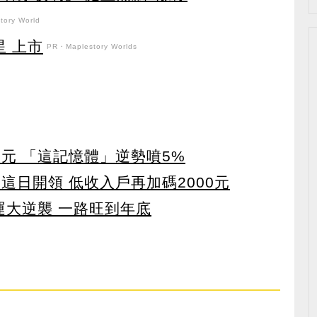
ory World
星 上市
PR・Maplestory Worlds
5元 「這記憶體」逆勢噴5%
 這日開領 低收入戶再加碼2000元
運大逆襲 一路旺到年底