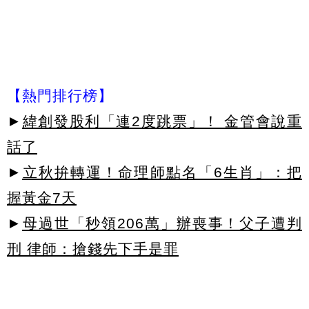
【熱門排行榜】
►
緯創發股利「連2度跳票」！ 金管會說重
話了
►
立秋拚轉運！命理師點名「6生肖」：把
握黃金7天
►
母過世「秒領206萬」辦喪事！父子遭判
刑 律師：搶錢先下手是罪