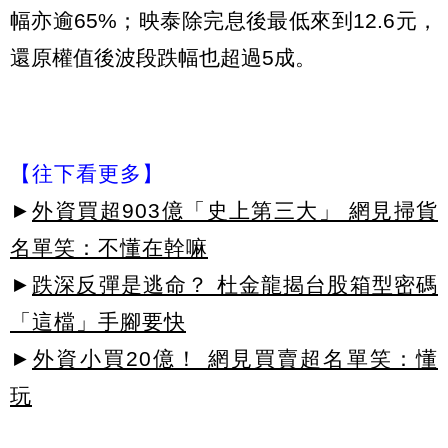
幅亦逾65%；映泰除完息後最低來到12.6元，
還原權值後波段跌幅也超過5成。
【往下看更多】
►
外資買超903億「史上第三大」 網見掃貨
名單笑：不懂在幹嘛
►
跌深反彈是逃命？ 杜金龍揭台股箱型密碼
「這檔」手腳要快
►
外資小買20億！ 網見買賣超名單笑：懂
玩