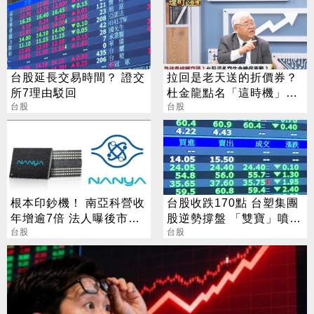
台股延長交易時間？ 證交
拉回是老天送的折價券？
所7理由駁回
杜金龍點名「這時機」：
台股
台股衝6萬
台股
根本印鈔機！ 南亞科營收
台股收跌170點 台塑集團
年增逾7倍 法人曝後市觀
股逆勢撐盤 「雙寶」噴
察4指標
台股
5%
台股