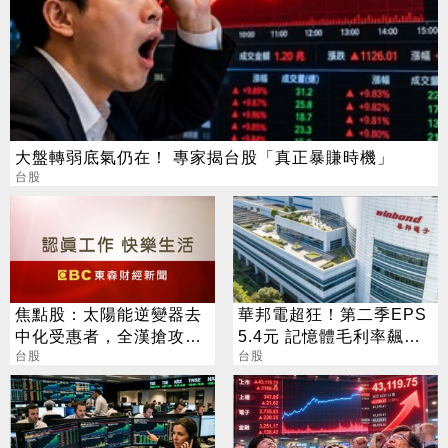
大盤轉弱底氣仍在！ 專家揭台股「真正暴賺時機」
台股
焦點股：太陽能逆變器去
華邦電超狂！第二季EPS
中化受惠者，全漢搶攻AI
5.4元 記憶體毛利率飆至
電源領域商機，股價觸及
台股
70.3%
台股
漲停