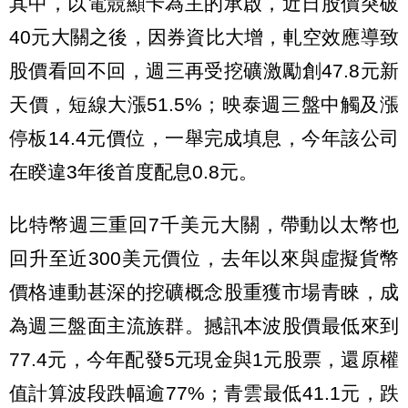
其中，以電競顯卡為主的承啟，近日股價突破
40元大關之後，因券資比大增，軋空效應導致
股價看回不回，週三再受挖礦激勵創47.8元新
天價，短線大漲51.5%；映泰週三盤中觸及漲
停板14.4元價位，一舉完成填息，今年該公司
在睽違3年後首度配息0.8元。
比特幣週三重回7千美元大關，帶動以太幣也
回升至近300美元價位，去年以來與虛擬貨幣
價格連動甚深的挖礦概念股重獲市場青睞，成
為週三盤面主流族群。撼訊本波股價最低來到
77.4元，今年配發5元現金與1元股票，還原權
值計算波段跌幅逾77%；青雲最低41.1元，跌