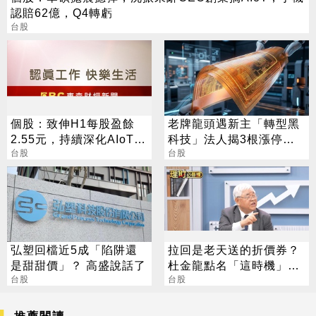
認賠62億，Q4轉虧
台股
個股：致伸H1每股盈餘
老牌龍頭遇新主「轉型黑
2.55元，持續深化AIoT、
科技」法人揭3根漲停背
AI智慧監控、機器人與車
台股
後秘辛
台股
用佈局
弘塑回檔近5成「陷阱還
拉回是老天送的折價券？
是甜甜價」？ 高盛說話了
杜金龍點名「這時機」：
台股
台股衝6萬
台股