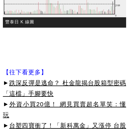
豐泰日 K 線圖
【往下看更多】
►
跌深反彈是逃命？ 杜金龍揭台股箱型密碼
「這檔」手腳要快
►
外資小買20億！ 網見買賣超名單笑：懂
玩
►
台塑四寶衝了！「新科萬金」又漲停 台股