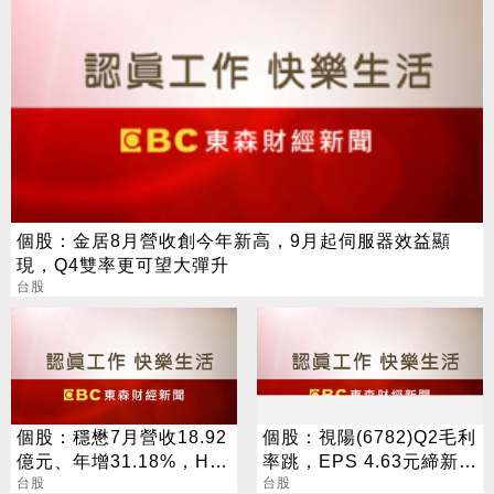
個股：金居8月營收創今年新高，9月起伺服器效益顯
現，Q4雙率更可望大彈升
台股
個股：穩懋7月營收18.92
個股：視陽(6782)Q2毛利
億元、年增31.18%，H2
率跳，EPS 4.63元締新
旺季到來，雙成長引擎啟
台股
猷，本季營運續看旺
台股