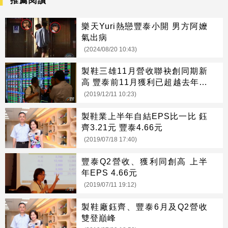
推薦閱讀
樂天Yuri熱戀豐泰小開 男方阿嬤
氣出病
(2024/08/20 10:43)
製鞋三雄11月營收聯袂創同期新
高 豐泰前11月獲利已超越去年全
年
(2019/12/11 10:23)
製鞋業上半年自結EPS比一比 鈺
齊3.21元 豐泰4.66元
(2019/07/18 17:40)
豐泰Q2營收、獲利同創高 上半
年EPS 4.66元
(2019/07/11 19:12)
製鞋廠鈺齊、豐泰6月及Q2營收
雙登巔峰