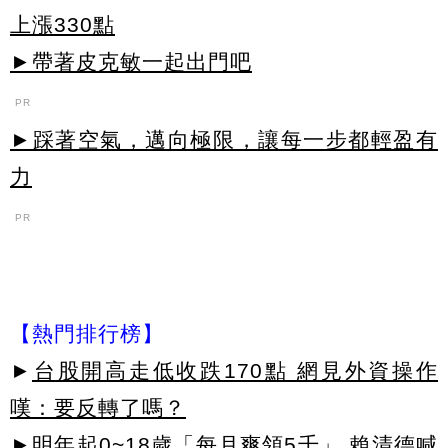
上漲330點
►帶著皮克敏一起出門吧
PR
►踩著空氣，邁向極限，讓每一步都輕盈有
力
PR
【熱門排行榜】
►
台股開高走低收跌170點 網見外資操作
嘆：要反轉了嗎？
►
明年起0~18歲「每月爽領5千」 賴清德喊