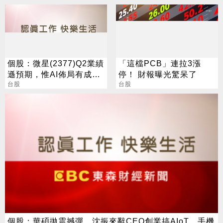
動
個股：微星(2377)Q2業績
「這檔PCB」連拉3漲
遜預期，惟AI佈局有成股
停！ 財報曝光驚呆了
價震盪走多，週一大拉尾
台股
台股
盤
個股：華碩拋震撼彈，沈振來辭CEO創業搞AIoT，手機