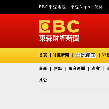
EBC東森電視
｜
東森Apps
｜
简体
首頁
財經新聞
57
最新
焦點
影音新聞
產業
其它