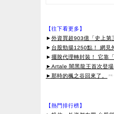
【往下看更多】
►
外資買超903億「史上
►
台股勁揚1250點！ 網
►
擺脫代理轉封裝！ 它靠「
►Artale 闇黑龍王首次登場
►那時的楓之谷回來了。
PR・
【熱門排行榜】