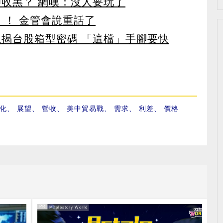
卻收黑？ 網嘆：沒人要玩了
」！ 金管會說重話了
龍揭台股箱型密碼 「這檔」手腳要快
化
、
展望
、
營收
、
美中貿易戰
、
需求
、
利差
、
價格
PR
PR・Maplestory World