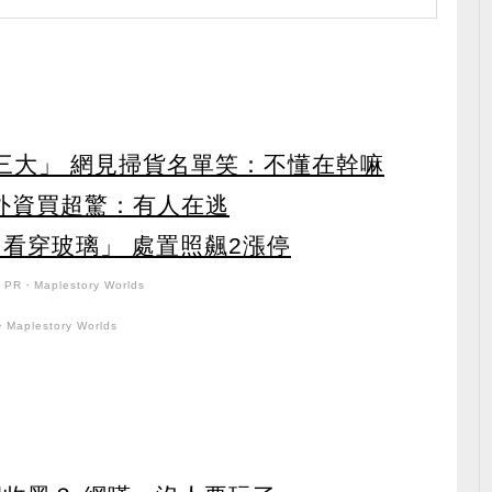
第三大」 網見掃貨名單笑：不懂在幹嘛
見外資買超驚：有人在逃
看穿玻璃」 處置照飆2漲停
PR・Maplestory Worlds
Maplestory Worlds