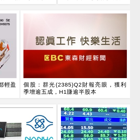
4指標
樂，省錢更省心！
都輕盈
個股：群光(2385)Q2財報亮眼，獲利
季增逾五成，H1賺逾半股本