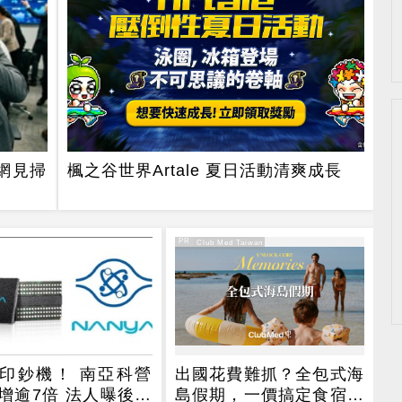
網見掃
楓之谷世界Artale 夏日活動清爽成長
PR
PR・Club Med Taiwan
印鈔機！ 南亞科營
出國花費難抓？全包式海
增逾7倍 法人曝後市
島假期，一價搞定食宿玩