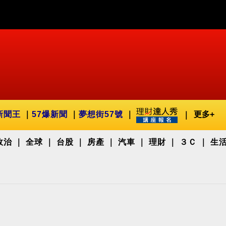
新聞王
57爆新聞
夢想街57號
更多+
政治
全球
台股
房產
汽車
理財
３Ｃ
生