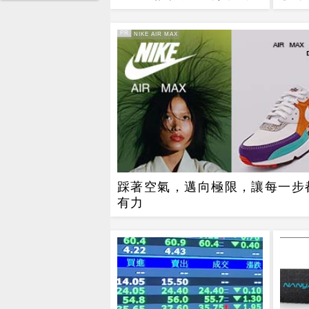
70.3%
觀察
PR
PR・NIKE AIR MAX
踩著空氣，邁向極限，讓每一步
有力