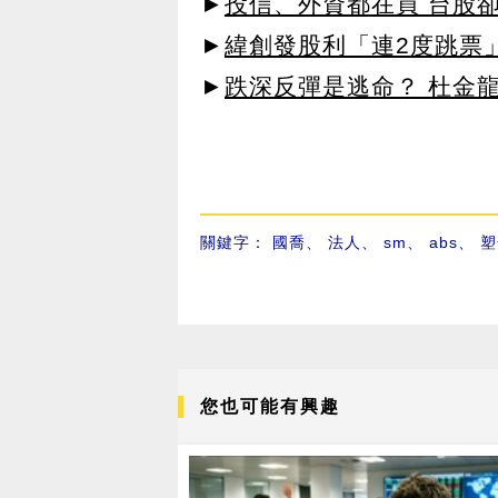
►
投信、外資都在買 台股
►
緯創發股利「連2度跳票
►
跌深反彈是逃命？ 杜金
關鍵字：
國喬
、
法人
、
sm
、
abs
、
塑
您也可能有興趣