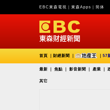
EBC東森電視
｜
東森Apps
｜
简体
首頁
財經新聞
57
最新
焦點
影音新聞
產業
其它