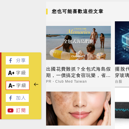
您也可能喜歡這些文章
出國花費難抓？全包式海島假
擺脫
期，一價搞定食宿玩樂，省錢
穿玻璃
更省心！
PR・Club Med Taiwan
台股