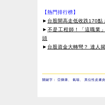
【熱門排行榜】
►
台股開高走低收跌170點
►
不是工程師！「這職業」
頭
►
台股資金大轉彎？ 達人
關鍵字：
亞獅康
、
氣喘
、
異位性皮膚