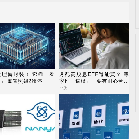
代理轉封裝！ 它靠「看
月配高股息ETF還能買？ 專
」 處置照飆2漲停
家推「這檔」：要有耐心會長
大
台股