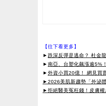
【往下看更多】
►
跌深反彈是逃命？ 杜金
►
南亞、台塑化飆漲逾5%！
►
外資小買20億！ 網見買
►2026美肌新趨勢「外泌體
►拒絕醫美冤枉錢！皮膚權威指