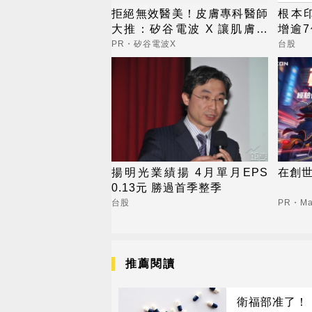
拒絕無效醫美！皮膚專科醫師
根本
大推：矽谷電波 X 讓肌膚由
增逾7
內而外更強韌
標
PR・矽谷電波X
台股
揚明光業績揚 4月單月EPS
在創
0.13元 勝過首季整季
台股
PR・Map
推薦閱讀
衛福部准了！