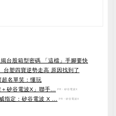
龍揭台股箱型密碼 「這檔」手腳要快
 台塑四寶逆勢走高 原因找到了
賣超名單笑：懂玩
＋矽谷電波X」聯手...
PR・矽谷電波X
定：矽谷電波 X ...
PR・矽谷電波X