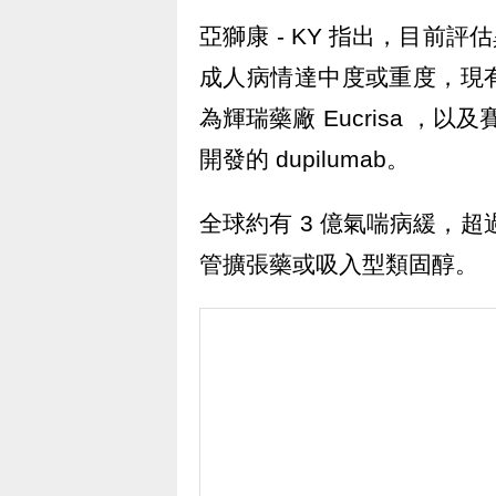
亞獅康 - KY 指出，目前評
成人病情達中度或重度，現
為輝瑞藥廠 Eucrisa ，以及賽諾菲
開發的 dupilumab。
全球約有 3 億氣喘病緩，超
管擴張藥或吸入型類固醇。