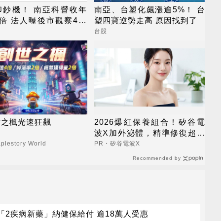
印鈔機！ 南亞科營收年
南亞、台塑化飆漲逾5%！ 台
倍 法人曝後市觀察4指
塑四寶逆勢走高 原因找到了
台股
世之楓光速狂飆
2026爆紅保養組合！矽谷電
波X加外泌體，精準修復超有
感
lestory World
PR・矽谷電波X
Recommended by
「2疾病新藥」納健保給付 逾18萬人受惠