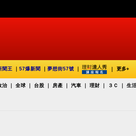
新聞王
57爆新聞
夢想街57號
更多+
政治
全球
台股
房產
汽車
理財
３Ｃ
生