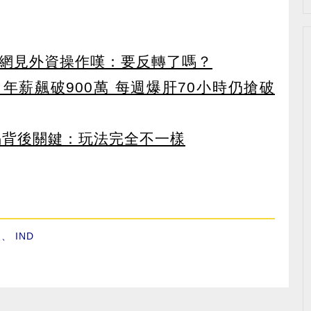
 網見外資操作嘆：要反轉了嗎？
年薪飆破900萬 每週爆肝70小時仍搶破
揭背後關鍵：玩法完全不一樣
炎
、
IND