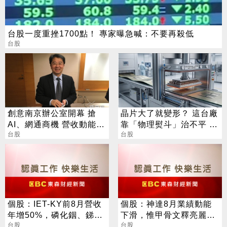
台股一度重挫1700點！ 專家曝急喊：不要再殺低
台股
創意南京辦公室開幕 搶
晶片大了就變形？ 這台廠
AI、網通商機 營收動能看
靠「物理熨斗」治不平 營
增
台股
收狂飆63%
台股
個股：IET-KY前8月營收
個股：神達8月業績動能
年增50%，磷化銦、銻化
下滑，惟甲骨文釋亮麗前
鎵雙引擎啟動，H2營運成
台股
景股價飆漲，激勵神達同
台股