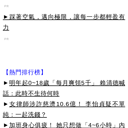
PR
►踩著空氣，邁向極限，讓每一步都輕盈有
力
PR
【熱門排行榜】
►
明年起0~18歲「每月爽領5千」 賴清德喊
話：此時不生待何時
►
女律師涉詐慈濟10.6億！ 李怡貞疑不單
純：一起洗錢？
►
加班身心俱疲！ 她只想做「4~6小時」內