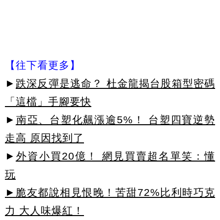
【往下看更多】
►
跌深反彈是逃命？ 杜金龍揭台股箱型密碼
「這檔」手腳要快
►
南亞、台塑化飆漲逾5%！ 台塑四寶逆勢
走高 原因找到了
►
外資小買20億！ 網見買賣超名單笑：懂
玩
►脆友都說相見恨晚！苦甜72%比利時巧克
力 大人味爆紅！