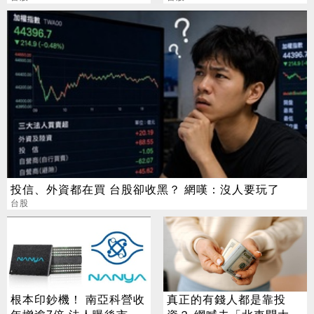
長可期
步大漲
投信、外資都在買 台股卻收黑？ 網嘆：沒人要玩了
台股
根本印鈔機！ 南亞科營收
真正的有錢人都是靠投