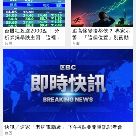
台股狂殺逾2000點！ 分
追高慘變接盤俠？ 專家示
析師揭暴跌主因：這裡才
警：「這個位置」別衝動
是真正買點
台股
台股
快訊／這家「老牌電腦廠」 下午4點要開重訊記者會
台股