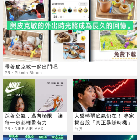
帶著皮克敏一起出門吧
PR・Pikmin Bloom
踩著空氣，邁向極限，讓
大盤轉弱底氣仍在！ 專家
每一步都輕盈有力
揭台股「真正暴賺時機」
PR・NIKE AIR MAX
台股