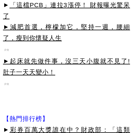
►
「這檔PCB」連拉3漲停！ 財報曝光驚呆
了
►減肥首選，檸檬加它，堅持一週，腰細
了，瘦到你懷疑人生
PR
►起床就先做件事，沒三天小腹就不見了!
肚子一天天變小！
PR
【熱門排行榜】
►
彩券百萬大獎誰在中？財政部：「這類