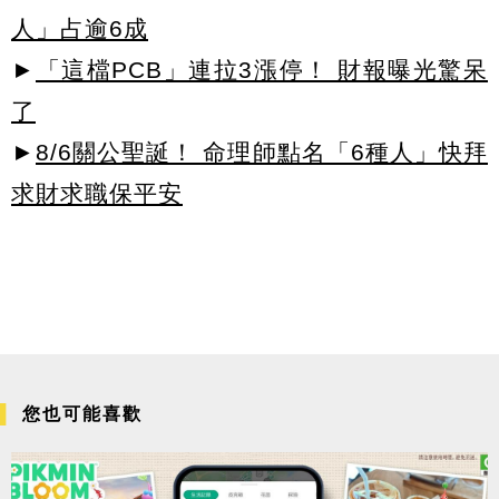
人」占逾6成
►
「這檔PCB」連拉3漲停！ 財報曝光驚呆
了
►
8/6關公聖誕！ 命理師點名「6種人」快拜
求財求職保平安
您也可能喜歡