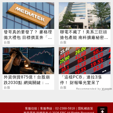
發哥真的要發了？ 麥格理
聯電不藏了！美系三巨頭
拋大禮包 目標價直奔「1
搶包產能 南科擴廠秘密曝
萬塊」
台股
光
台股
外資倒貨875億！台股崩
「這檔PCB」連拉3漲
跌2030點 網揭關鍵：沒
停！ 財報曝光驚呆了
人接
台股
台股
Recommended by
客服信箱
｜客服專線：02-2388-5918｜
隱私權政策