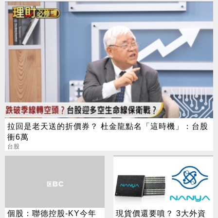
用佈局
拉回是老天送的折價券？ 杜金龍點名「這時機」：台股
衝6萬
台股
個股：聯德控股-KY今年
現貨價還要噴？ 3大外資