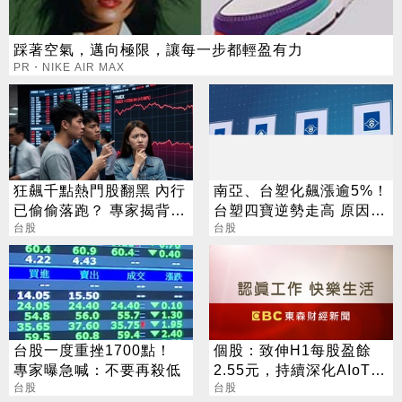
踩著空氣，邁向極限，讓每一步都輕盈有力
PR・NIKE AIR MAX
狂飆千點熱門股翻黑 內行
南亞、台塑化飆漲逾5%！
已偷偷落跑？ 專家揭背後
台塑四寶逆勢走高 原因找
警訊
台股
到了
台股
台股一度重挫1700點！
個股：致伸H1每股盈餘
專家曝急喊：不要再殺低
2.55元，持續深化AIoT、
台股
AI智慧監控、機器人與車
台股