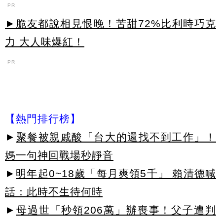
PR
►脆友都說相見恨晚！苦甜72%比利時巧克
力 大人味爆紅！
PR
【熱門排行榜】
►
聚餐被親戚酸「台大的還找不到工作」！
媽一句神回戰場秒靜音
►
明年起0~18歲「每月爽領5千」 賴清德喊
話：此時不生待何時
►
母過世「秒領206萬」辦喪事！父子遭判