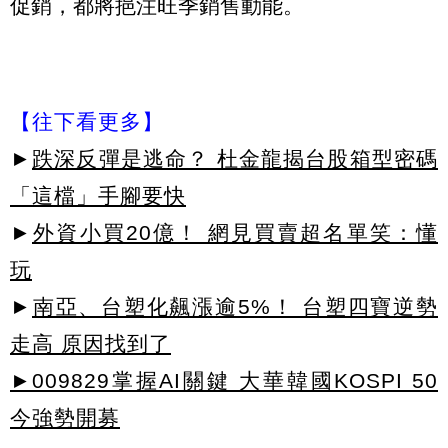
促銷，都將挹注旺季銷售動能。
【往下看更多】
►
跌深反彈是逃命？ 杜金龍揭台股箱型密碼
「這檔」手腳要快
►
外資小買20億！ 網見買賣超名單笑：懂
玩
►
南亞、台塑化飆漲逾5%！ 台塑四寶逆勢
走高 原因找到了
►009829掌握AI關鍵 大華韓國KOSPI 50
今強勢開募