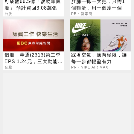
可成砸66.5億「啟動庫藏
肚腩一抓一大把，只需1
股」 預計買回3.08萬張
個雞蛋，用一個瘦一個
台股
PR・新素簡
個股：華通(2313)第二季
踩著空氣，邁向極限，讓
EPS 1.24元，三大動能加
每一步都輕盈有力
持，營運展望逐季向上
台股
PR・NIKE AIR MAX