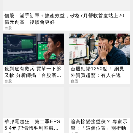
個股：滿手訂單＋擴產效益，矽格7月營收首度站上20
億元創高，後續會更好
台股
殺到底有救兵 買單一下盤
台股勁揚1250點！ 網見
又軟 分析師揭「台股磨
外資買超驚：有人在逃
人」背後真相
台股
台股
華邦電超狂！第二季EPS
追高慘變接盤俠？ 專家示
5.4元 記憶體毛利率飆至
警：「這個位置」別衝動