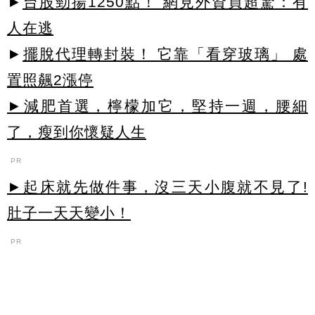
►
台股勁揚1250點！ 網見外資買超驚：有
人在逃
►
擺脫代理轉封裝！ 它靠「看穿玻璃」 處
置照飆2漲停
►減肥首選，檸檬加它，堅持一週，腰細
了，瘦到你懷疑人生
PR
►起床就先做件事，沒三天小腹就不見了!
肚子一天天變小！
PR