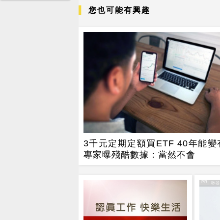
您也可能有興趣
3千元定期定額買ETF 40年能
專家曝殘酷數據：當然不會
PR
PR・矽