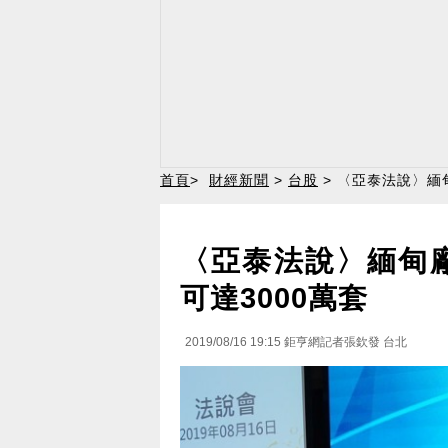
首頁
>
財經新聞
>
台股
> 〈亞泰法說〉緬
〈亞泰法說〉緬甸
可達3000萬套
2019/08/16 19:15
鉅亨網記者張欽發 台北