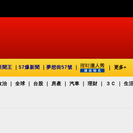
新聞王
57爆新聞
夢想街57號
更多+
政治
全球
台股
房產
汽車
理財
３Ｃ
生