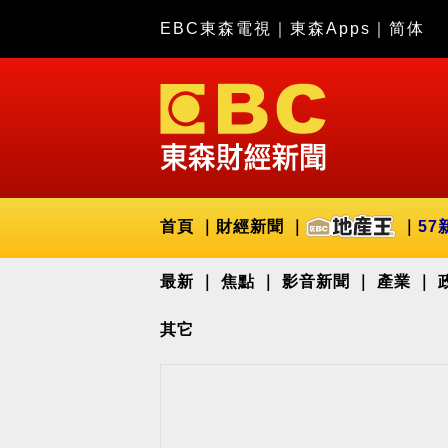
EBC東森電視
｜
東森Apps
｜
简体
首頁
財經新聞
57
最新
焦點
影音新聞
產業
其它