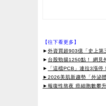
【往下看更多】
►
外資買超903億「史上
►
台股勁揚1250點！ 網
►
「這檔PCB」連拉3漲停
►2026美肌新趨勢「外泌體
►報復性熬夜 癌細胞數攀