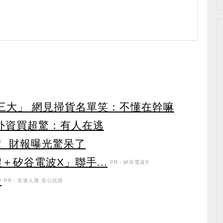
第三大」 網見掃貨名單笑：不懂在幹嘛
見外資買超驚：有人在逃
！ 財報曝光驚呆了
＋矽谷電波X」聯手...
PR・矽谷電波X
升
PR・安達人壽 安心抗癌