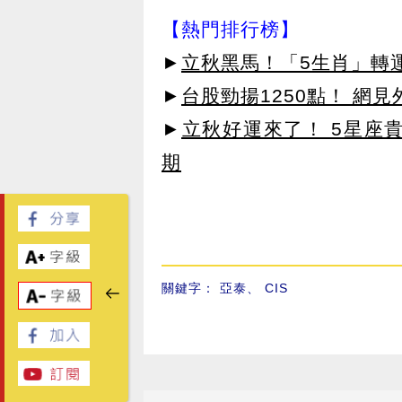
【熱門排行榜】
►
立秋黑馬！「5生肖」轉
►
台股勁揚1250點！ 網
►
立秋好運來了！ 5星座
期
關鍵字：
亞泰
、
CIS