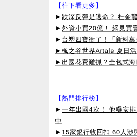
【往下看更多】
►
跌深反彈是逃命？ 杜金
►
外資小買20億！ 網見買
►
台塑四寶衝了！「新科萬金
►楓之谷世界Artale 夏
►出國花費難抓？全包式海島
【熱門排行榜】
►
一年出國4次！ 他曝安
中
►
15家銀行收回扣 60人