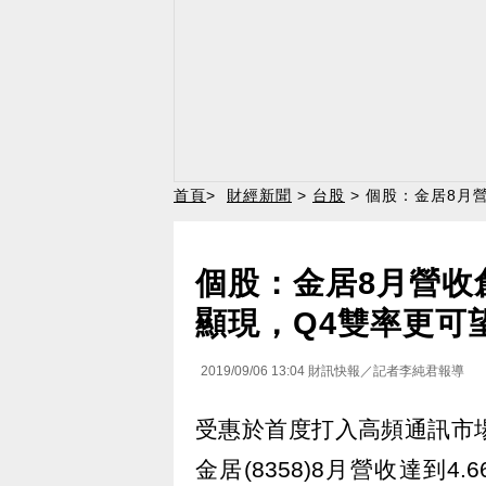
首頁
>
財經新聞
>
台股
> 個股：金居8月
個股：金居8月營收
顯現，Q4雙率更可
2019/09/06 13:04
財訊快報／記者李純君報導
受惠於首度打入高頻通訊市
金居(8358)8月營收達到4