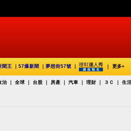
新聞王
57爆新聞
夢想街57號
更多+
政治
全球
台股
房產
汽車
理財
３Ｃ
生