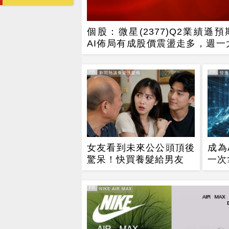
個股：微星(2377)Q2業績遜
AI佈局有成股價震盪走多，週一
盤
PR
PR
PR・新聞熱議養髮洗髮精
PR・恆
女友看到未來公公頭頂後
成為
驚呆！快買養髮給男友
一次
PR
PR・NIKE AIR MAX