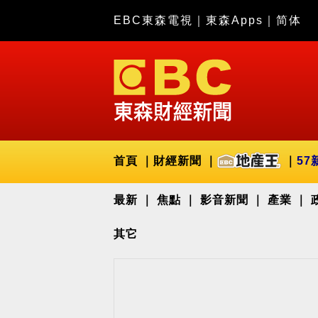
EBC東森電視
｜
東森Apps
｜
简体
首頁
財經新聞
57
最新
焦點
影音新聞
產業
其它