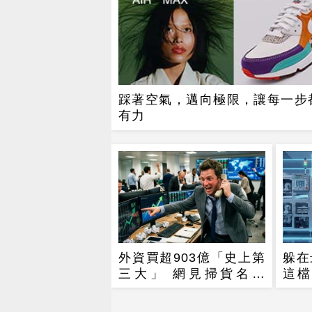
踩著空氣，邁向極限，讓每一步
有力
外資買超903億「史上第
躲在
三大」 網見掃貨名單
這檔
笑：不懂在幹嘛
全球