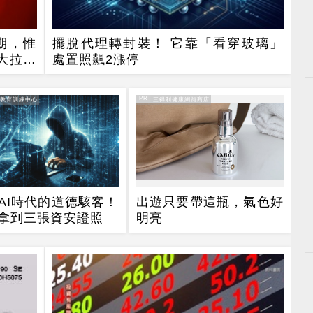
預期，惟
擺脫代理轉封裝！ 它靠「看穿玻璃」
大拉尾
處置照飆2漲停
PR
逸教育訓練中心
PR・三得利健康網路商店
AI時代的道德駭客！
出遊只要帶這瓶，氣色好
拿到三張資安證照
明亮