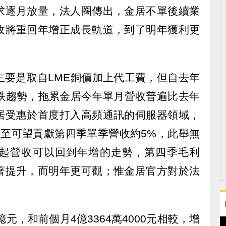
求逐月放量，法人圈傳出，金居不單後續業
收將重回年增正成長軌道，到了明年獲利更
主要是取自LME銅價加上代工費，但自去年
走跌趨勢，拖累金居今年單月營收普遍比去年
居受惠於首度打入高頻通訊的伺服器領域，
甚至可望貢獻第四季單季營收約5%，此舉無
起營收可以回到年增的走勢，第四季毛利
著提升，而明年更可觀；惟金居官方對於法
6億元，和前個月4億3364萬4000元相較，增