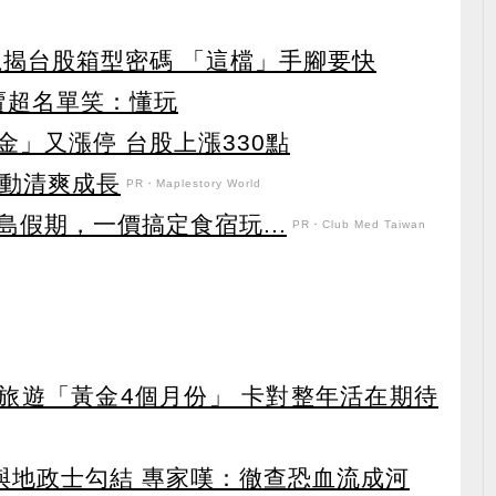
龍揭台股箱型密碼 「這檔」手腳要快
賣超名單笑：懂玩
」又漲停 台股上漲330點
日活動清爽成長
PR・Maplestory World
假期，一價搞定食宿玩...
PR・Club Med Taiwan
排旅遊「黃金4個月份」 卡對整年活在期待
涉與地政士勾結 專家嘆：徹查恐血流成河