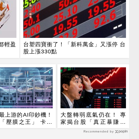
都輕盈
台塑四寶衝了！「新科萬金」又漲停 台
股上漲330點
最上游的AI印鈔機！
大盤轉弱底氣仍在！ 專
「壓膜之王」 卡死
家揭台股「真正暴賺時
95%載板製程
機」
Recommended by