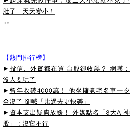
►起床就先做件事，沒三天小腹就不見了!
肚子一天天變小！
PR
【熱門排行榜】
►
投信、外資都在買 台股卻收黑？ 網嘆：
沒人要玩了
►
曾年收破4000萬！ 他坐擁豪宅名車一夕
全沒了 卻喊「比過去更快樂」
►
資本支出疑慮放緩！ 外媒點名「3大AI神
股」：沒它不行