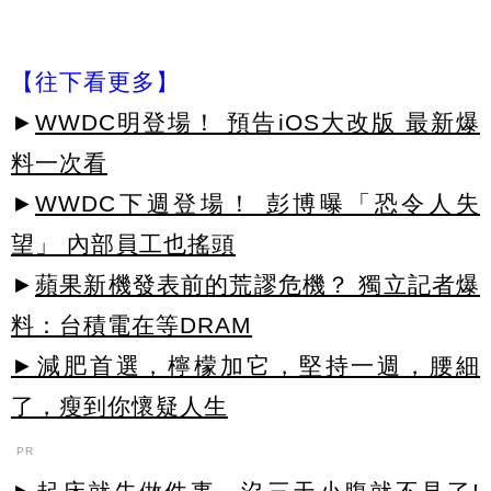
【往下看更多】
►
WWDC明登場！ 預告iOS大改版 最新爆
料一次看
►
WWDC下週登場！ 彭博曝「恐令人失
望」 內部員工也搖頭
►
蘋果新機發表前的荒謬危機？ 獨立記者爆
料：台積電在等DRAM
►減肥首選，檸檬加它，堅持一週，腰細
了，瘦到你懷疑人生
PR