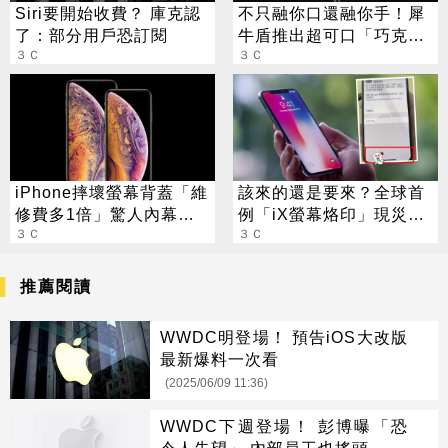
Siri要開始收費？ 庫克認
不只融你口還融你手！犀
了：部分用戶恐訂閱
牛盾推出超可口「巧克力
３Ｃ
手機殼」
３Ｃ
iPhone摔壞螢幕背蓋「維
該來的還是要來？全球首
修費多1倍」驚人內幕曝
例「iX螢幕烙印」現災情
光
３Ｃ
APP圖示消不掉
３Ｃ
推薦閱讀
WWDC明登場！ 預告iOS大改版
最新爆料一次看
(2025/06/09 11:36)
WWDC下週登場！ 彭博曝「恐
令人失望」 內部員工也搖頭