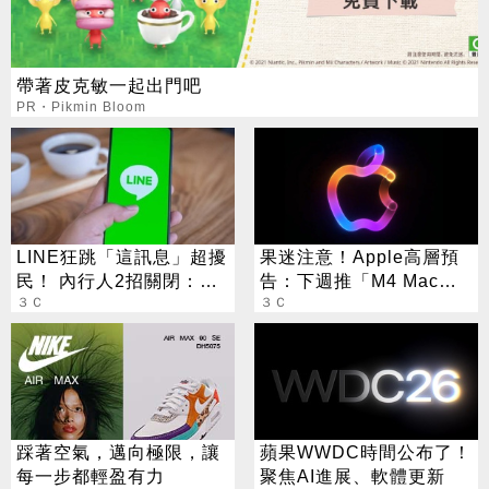
帶著皮克敏一起出門吧
PR・Pikmin Bloom
LINE狂跳「這訊息」超擾
果迷注意！Apple高層預
民！ 內行人2招關閉：不
告：下週推「M4 Mac」
用刪好友
３Ｃ
系列新品
３Ｃ
踩著空氣，邁向極限，讓
蘋果WWDC時間公布了！
每一步都輕盈有力
聚焦AI進展、軟體更新