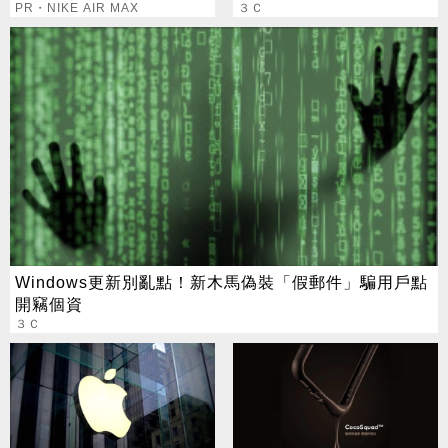
PR・NIKE AIR MAX
３Ｃ
Windows更新別亂點！新木馬偽裝「假郵件」騙用戶點
開竊個資
３Ｃ