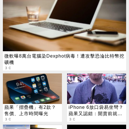
微軟曝8萬台電腦染Dexphot病毒！遭攻擊恐淪比特幣挖
礦機
３Ｃ
蘋果「摺疊機」有2款？
iPhone 6放口袋易坐彎？
售價、上市時間曝光
蘋果又認錯：開賣前就知
３Ｃ
設計有問題
３Ｃ