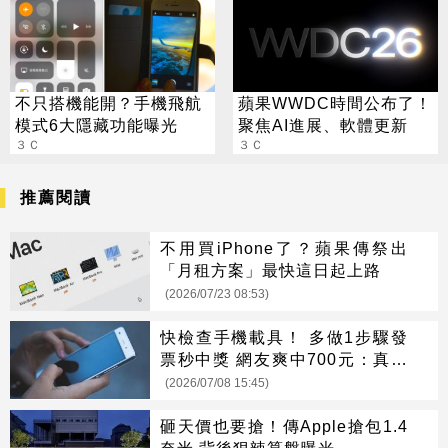
不只搭機能開？手機飛航
蘋果WWDC時間公布了！
模式6大隱藏功能曝光
聚焦AI進展、軟體更新
３Ｃ
３Ｃ
推薦閱讀
不用買iPhone了？蘋果傳祭出
「月租方案」最快這日起上路
(2026/07/23 08:53)
快檢查手機載具！ 多做1步驟發
票秒中獎 網友爽中700元：真的
有獎
(2026/07/08 15:45)
砸天價也要搶！傳Apple搶包1.4
奈米 背後狠辣算盤曝光