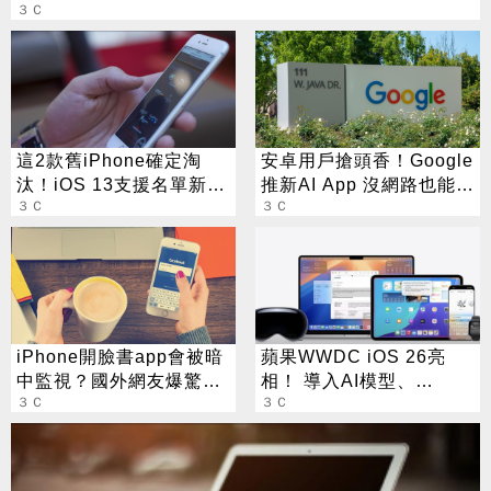
３Ｃ
這2款舊iPhone確定淘
安卓用戶搶頭香！Google
汰！iOS 13支援名單新出
推新AI App 沒網路也能能
爐
３Ｃ
用
３Ｃ
iPhone開臉書app會被暗
蘋果WWDC iOS 26亮
中監視？國外網友爆驚人
相！ 導入AI模型、
bug
３Ｃ
FaceTime即時翻譯
３Ｃ