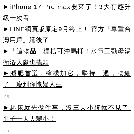
►
iPhone 17 Pro max要來了！3大有感升
級一次看
►
LINE網頁版原定9月終止！ 官方「尊重台
灣用戶」延後了
►
「這物品」標榜可沖馬桶！水電工勸母湯
衛浴大廠也搖頭
►減肥首選，檸檬加它，堅持一週，腰細
了，瘦到你懷疑人生
PR
►起床就先做件事，沒三天小腹就不見了!
肚子一天天變小！
PR