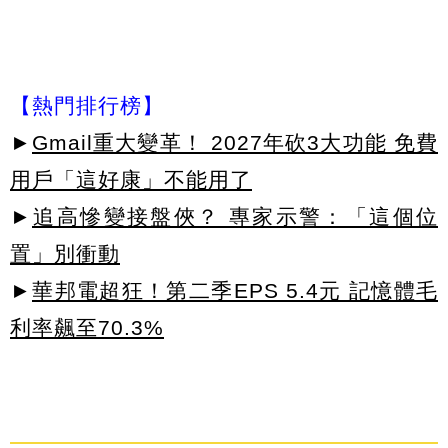
【熱門排行榜】
►
Gmail重大變革！ 2027年砍3大功能 免費
用戶「這好康」不能用了
►
追高慘變接盤俠？ 專家示警：「這個位
置」別衝動
►
華邦電超狂！第二季EPS 5.4元 記憶體毛
利率飆至70.3%