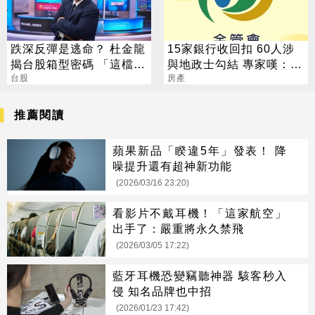
跌深反彈是逃命？ 杜金龍
15家銀行收回扣 60人涉
揭台股箱型密碼 「這檔」
與地政士勾結 專家嘆：徹
手腳要快
台股
查恐血流成河
房產
推薦閱讀
蘋果新品「睽違5年」發表！ 降
噪提升還有超神新功能
(2026/03/16 23:20)
看影片不戴耳機！「這家航空」
出手了：嚴重將永久禁飛
(2026/03/05 17:22)
藍牙耳機恐變竊聽神器 駭客秒入
侵 知名品牌也中招
(2026/01/23 17:42)