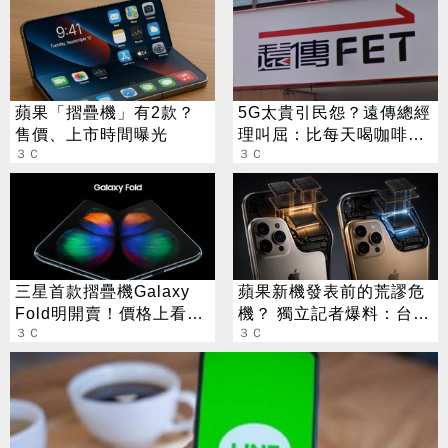
蘋果「摺疊機」有2款？
5G太貴引民怨？遠傳總經
售價、上市時間曝光
理叫屈：比每天喝咖啡便
３Ｃ
宜
３Ｃ
三星首款摺疊機Galaxy
蘋果新機發表前的荒謬危
Fold明開賣！價格上看6
機？ 獨立記者爆料：台積
萬
３Ｃ
電在等DRAM
３Ｃ