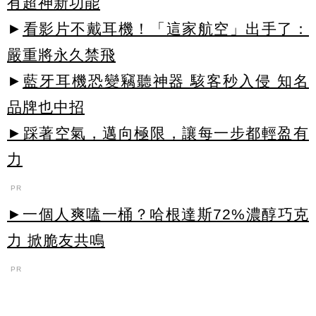
有超神新功能
►
看影片不戴耳機！「這家航空」出手了：
嚴重將永久禁飛
►
藍牙耳機恐變竊聽神器 駭客秒入侵 知名
品牌也中招
►踩著空氣，邁向極限，讓每一步都輕盈有
力
PR
►一個人爽嗑一桶？哈根達斯72%濃醇巧克
力 掀脆友共鳴
PR