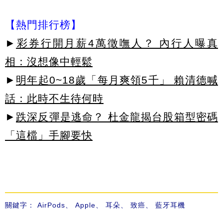
【熱門排行榜】
►
彩券行開月薪4萬徵嘸人？ 內行人曝真
相：沒想像中輕鬆
►
明年起0~18歲「每月爽領5千」 賴清德喊
話：此時不生待何時
►
跌深反彈是逃命？ 杜金龍揭台股箱型密碼
「這檔」手腳要快
關鍵字：
AirPods
、
Apple
、
耳朵
、
致癌
、
藍牙耳機