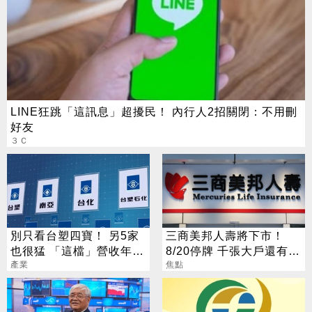
LINE狂跳「這訊息」超擾民！ 內行人2招關閉：不用刪
好友
３Ｃ
別只看台塑四寶！ 另5家
三商美邦人壽將下市！
也很猛 「這檔」營收年增
8/20停牌 千張大戶還有
衝7倍
產業
252人
焦點