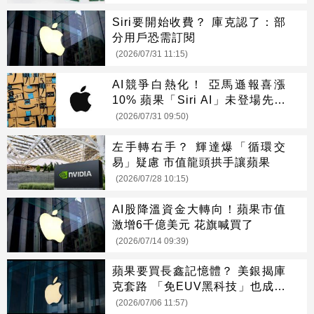
Siri要開始收費？ 庫克認了：部
分用戶恐需訂閱
(2026/07/31 11:15)
AI競爭白熱化！ 亞馬遜報喜漲
10% 蘋果「Siri AI」未登場先摔
8%
(2026/07/31 09:50)
左手轉右手？ 輝達爆「循環交
易」疑慮 市值龍頭拱手讓蘋果
(2026/07/28 10:15)
AI股降溫資金大轉向！蘋果市值
激增6千億美元 花旗喊買了
(2026/07/14 09:39)
蘋果要買長鑫記憶體？ 美銀揭庫
克套路 「免EUV黑科技」也成誘
因
(2026/07/06 11:57)