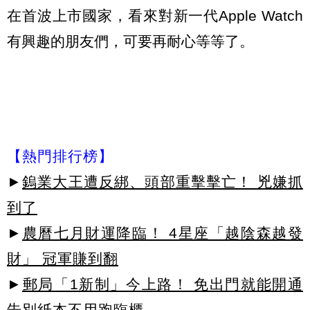
在首波上市國家，看來對新一代Apple Watch
有興趣的朋友們，可要再耐心等等了。
【熱門排行榜】
►
鎢業大王遭反綁、頭部重擊擊亡！ 兇嫌抓
到了
►
農曆七月財運降臨！ 4星座「越陰森越發
財」 冠軍賺到翻
►
郵局「1新制」今上路！ 免出門就能開通
告別紙本不用跑臨櫃