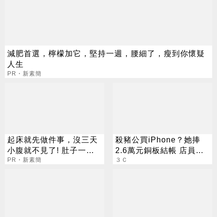
減肥首選，檸檬加它，堅持一週，腰細了，瘦到你懷疑
人生
PR・新素簡
起床就先做件事，沒三天
殺豬公買iPhone？她捧
小腹就不見了! 肚子一天
2.6萬元銅板結帳 店員厭
天變小！
PR・新素簡
世臉
３Ｃ