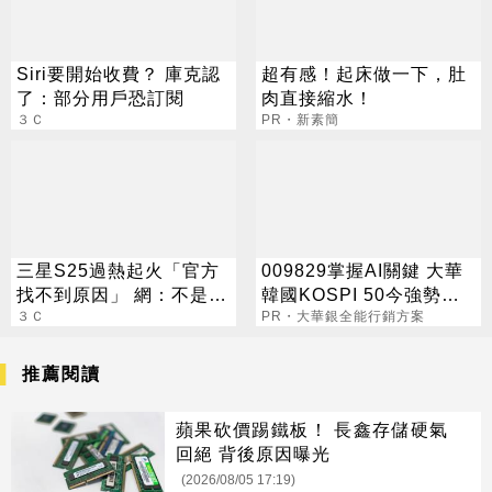
Siri要開始收費？ 庫克認
超有感！起床做一下，肚
了：部分用戶恐訂閱
肉直接縮水！
３Ｃ
PR・新素簡
三星S25過熱起火「官方
009829掌握AI關鍵 大華
找不到原因」 網：不是第
韓國KOSPI 50今強勢開
一次
３Ｃ
募
PR・大華銀全能行銷方案
推薦閱讀
蘋果砍價踢鐵板！ 長鑫存儲硬氣
回絕 背後原因曝光
(2026/08/05 17:19)