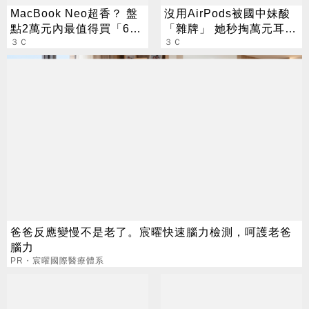
MacBook Neo超香？ 盤
沒用AirPods被國中妹酸
點2萬元內最值得買「6款
「雜牌」 她秒掏萬元耳機
平價筆電」
３Ｃ
網全跪
３Ｃ
爸爸反應變慢不是老了。宸曜快速腦力檢測，呵護老爸
腦力
PR・宸曜國際醫療體系