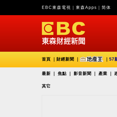
EBC東森電視
｜
東森Apps
｜
简体
首頁
財經新聞
57
最新
焦點
影音新聞
產業
其它