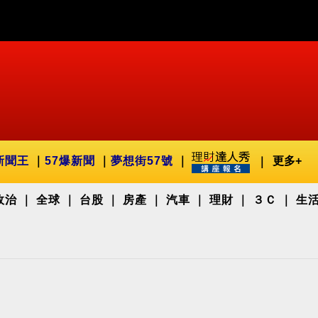
新聞王
57爆新聞
夢想街57號
更多+
政治
全球
台股
房產
汽車
理財
３Ｃ
生