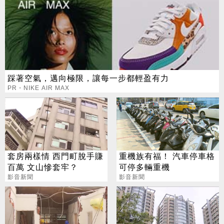
踩著空氣，邁向極限，讓每一步都輕盈有力
PR・NIKE AIR MAX
套房兩樣情 西門町脫手賺
重機族有福！ 汽車停車格
百萬 文山慘套牢？
可停多輛重機
影音新聞
影音新聞