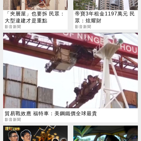
「夾層屋」也要拆 民眾：
帝寶3年租金1197萬元 民
大型違建才是重點
眾：炫耀財
影音新聞
影音新聞
貿易戰效應 福特車：美鋼鐵價全球最貴
影音新聞