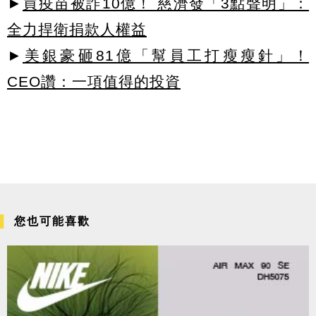
►
買疫苗被詐10億！ 慈濟發「3點聲明」：
全力捍衛捐款人權益
►
美銀豪砸81億「幫員工打瘦瘦針」！
CEO讚：一項值得的投資
您也可能喜歡