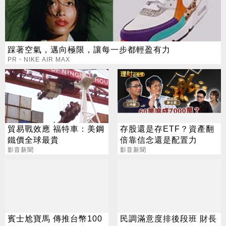
踩著空氣，邁向極限，讓每一步都輕盈有力
PR・NIKE AIR MAX
貿易戰效應 福特車：美鋼
存股還是存ETF？資產翻
鐵價全球最貴
倍靠信念還是配置力
影音新聞
影音新聞
賓士尬寶馬 傳推台幣100
民調滿意度排後段班 財長