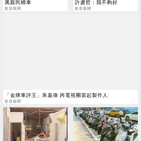
萬親民轎車
許虞哲：我不夠好
影音新聞
影音新聞
「金牌車評王」朱嘉偉 跨電視圈當起製作人
影音新聞