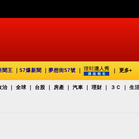
新聞王
57爆新聞
夢想街57號
更多+
政治
全球
台股
房產
汽車
理財
３Ｃ
生