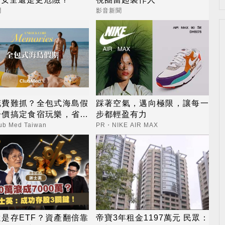
聞
影音新聞
花費難抓？全包式海島假
踩著空氣，邁向極限，讓每一
一價搞定食宿玩樂，省錢
步都輕盈有力
心！
b Med Taiwan
PR・NIKE AIR MAX
是存ETF？資產翻倍靠
帝寶3年租金1197萬元 民眾：