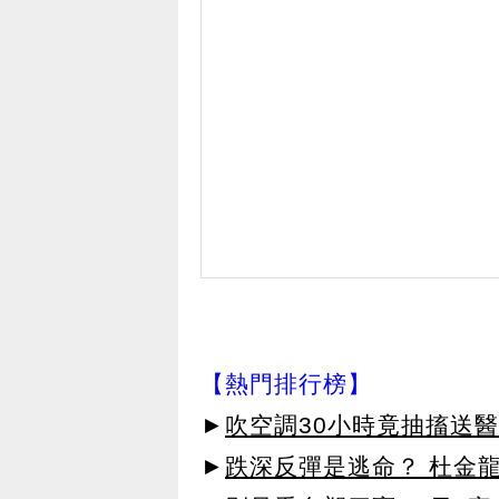
【熱門排行榜】
►
吹空調30小時竟抽搐送
►
跌深反彈是逃命？ 杜金