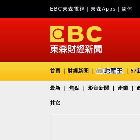
EBC東森電視
｜
東森Apps
｜
简体
首頁
財經新聞
57
最新
焦點
影音新聞
產業
其它