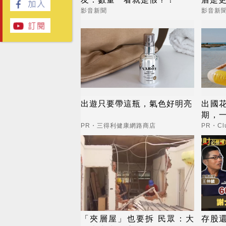
影音新聞
影音新
出遊只要帶這瓶，氣色好明亮
出國
期，
更省
PR・三得利健康網路商店
PR・Clu
「夾層屋」也要拆 民眾：大
存股還