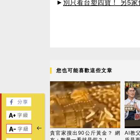
►
別只看台塑四寶！ 另5家
您也可能喜歡這些文章
貪官家搜出90公斤黃金？ 網
AI教
友：數量一看就是假？！
盾是