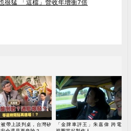
也很猛 「這檔」營收年增衝7倍
父被帶上談判桌，台灣矽
「金牌車評王」朱嘉偉 跨電
更安全還是更危險？
視圈當起製作人