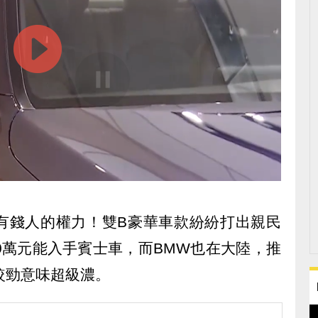
有錢人的權力！雙B豪華車款紛紛打出親民
0萬元能入手賓士車，而BMW也在大陸，推
較勁意味超級濃。