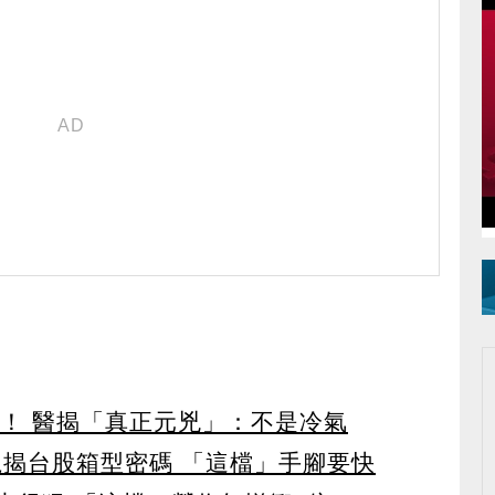
醫！ 醫揭「真正元兇」：不是冷氣
龍揭台股箱型密碼 「這檔」手腳要快