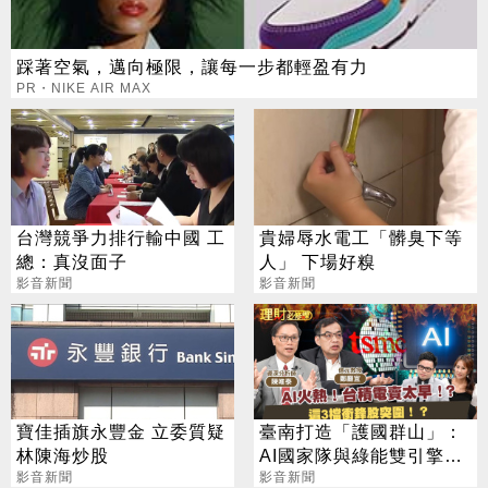
踩著空氣，邁向極限，讓每一步都輕盈有力
PR・NIKE AIR MAX
台灣競爭力排行輸中國 工
貴婦辱水電工「髒臭下等
總：真沒面子
人」 下場好糗
影音新聞
影音新聞
寶佳插旗永豐金 立委質疑
臺南打造「護國群山」：
林陳海炒股
AI國家隊與綠能雙引擎的
影音新聞
未來戰略
影音新聞