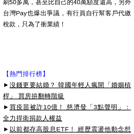
刷50多萬，甚至比自己的40萬額度還高，另外
台灣Pay也爆出爭議，有行員自行幫客戶代繳
稅款，只為了衝業績！
【熱門排行榜】
►
沒錢更要結婚？ 韓國年輕人瘋開「婚姻槓
桿」 買房拚翻轉階級
►
買疫苗被詐10億！ 慈濟發「3點聲明」：
全力捍衛捐款人權益
►
以前都存高股息ETF！ 經歷震盪他動念想