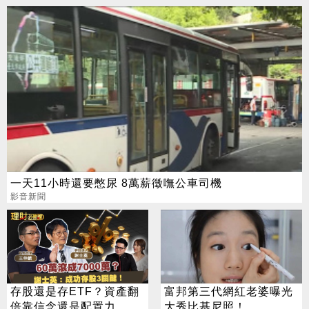
一天11小時還要憋尿 8萬薪徵嘸公車司機
影音新聞
存股還是存ETF？資產翻
富邦第三代網紅老婆曝光
倍靠信念還是配置力
大秀比基尼照！