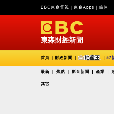
EBC東森電視
｜
東森Apps
｜
简体
首頁
財經新聞
57
最新
焦點
影音新聞
產業
其它