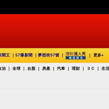
新聞王
57爆新聞
夢想街57號
更多+
政治
全球
台股
房產
汽車
理財
３Ｃ
生