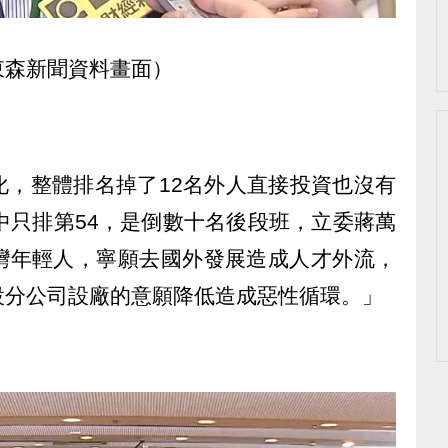
東森新聞資料畫面）
化，整體排名掉了12名外人直接投資也沒有
中只排第54，是倒數十名後段班，立委蔣萬
灣年輕人，寧願去國外發展造成人才外流，
設分公司設廠的意願降低造成惡性循環。」