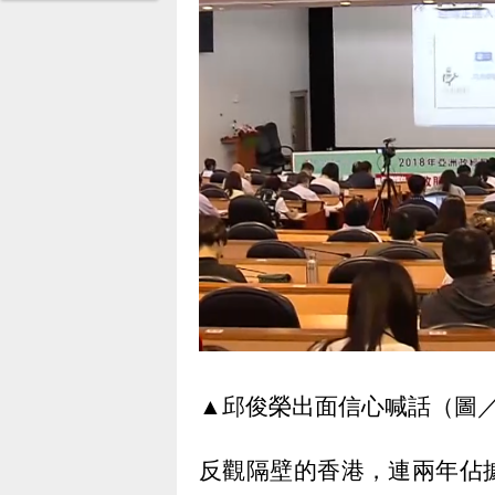
▲邱俊榮出面信心喊話（圖
反觀隔壁的香港，連兩年佔