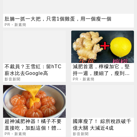
肚腩一抓一大把，只需1個雞蛋，用一個瘦一個
PR・新素簡
不裁員？王雪紅：留hTC
減肥首選，檸檬加它，堅
薪水比去Google高
持一週，腰細了，瘦到你
影音新聞
懷疑人生
PR・新素簡
超神減肥神器！橘子不要
國庫瘦了！ 綜所稅跌破千
直接吃，加點這個！體重
億大關 大減近4成
天天下降
PR・新素簡
影音新聞