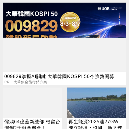
009829掌握AI關鍵 大華韓國KOSPI 50今強勢開募
PR・大華銀全能行銷方案
儒鴻64億蓋新總部 根留台
再生能源2025達27GW
灣創2千就業機會！
陳立誠批：沒風、地又狹