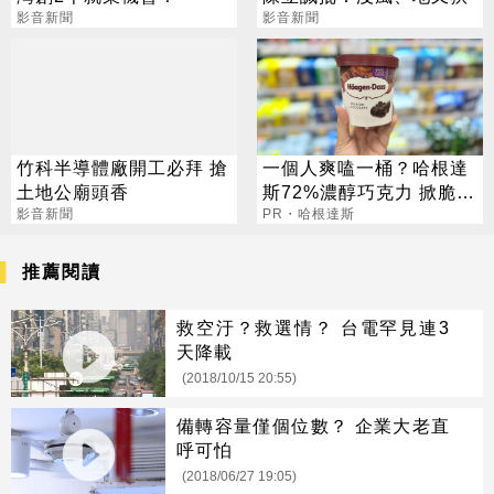
影音新聞
影音新聞
竹科半導體廠開工必拜 搶
一個人爽嗑一桶？哈根達
土地公廟頭香
斯72%濃醇巧克力 掀脆友
影音新聞
共鳴
PR・哈根達斯
推薦閱讀
救空汙？救選情？ 台電罕見連3
天降載
(2018/10/15 20:55)
備轉容量僅個位數？ 企業大老直
呼可怕
(2018/06/27 19:05)