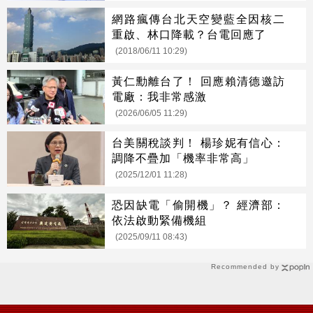
網路瘋傳台北天空變藍全因核二
重啟、林口降載？台電回應了
(2018/06/11 10:29)
黃仁勳離台了！ 回應賴清德邀訪
電廠：我非常感激
(2026/06/05 11:29)
台美關稅談判！ 楊珍妮有信心：
調降不疊加「機率非常高」
(2025/12/01 11:28)
恐因缺電「偷開機」？ 經濟部：
依法啟動緊備機組
(2025/09/11 08:43)
Recommended by