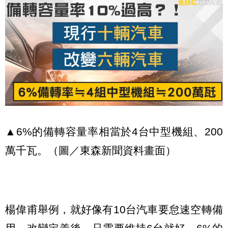
▲6%的備轉容量率相當於4台中型機組、200
萬千瓦。（圖／東森新聞資料畫面）
楊偉甫舉例，就好像有10台汽車要怠速空轉備