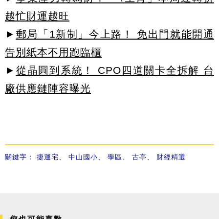
越忙財運越旺
►
郵局「1新制」今上路！ 免出門就能開通
告別紙本不用跑臨櫃
►
從晶圓到系統！ CPO四道關卡全拆解 台
廠供應鏈陣容曝光
關鍵字：
捷運宅
、
中山國小
、
學區
、
古亭
、
財經精選