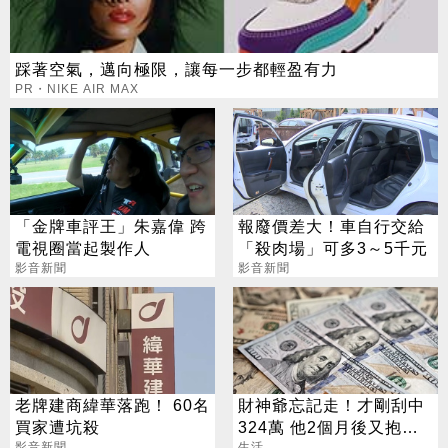
踩著空氣，邁向極限，讓每一步都輕盈有力
PR・NIKE AIR MAX
「金牌車評王」朱嘉偉 跨
報廢價差大！車自行交給
電視圈當起製作人
「殺肉場」可多3～5千元
影音新聞
影音新聞
老牌建商緯華落跑！ 60名
財神爺忘記走！才剛刮中
買家遭坑殺
324萬 他2個月後又抱回
影音新聞
生活