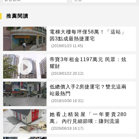
3243萬
推薦閱讀
電梯大樓每坪僅58萬！「這站」
因3點成最熱捷運宅
(2019/01/23 11:45)
帝寶3年租金1197萬元 民眾：炫
耀財
(2019/01/22 20:12)
低總價入手2房捷運宅？雙北這兩
站最熱門
(2018/10/30 16:31)
她看上精裝屋「一年要貴280
萬」 內行見細節嘆：賺到流湯
(2026/06/18 16:17)