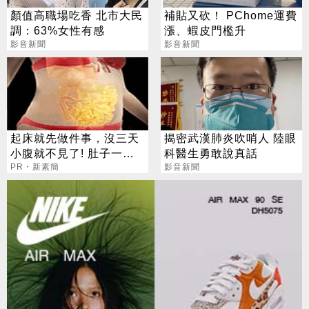
顏值高職場吃香 北市大民
補貼又砍！ PChome運費
調：63%女性有感
漲、蝦皮門檻升
影音新聞
影音新聞
起床就先做件事，沒三天
揭密武漢肺炎吹哨人 陸眼
小腹就不見了! 肚子一天
科醫生勇敢說真話
天變小！
PR・新素簡
影音新聞