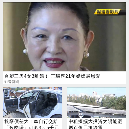
台塑三房4女3離婚！ 王瑞容21年婚姻最恩愛
影音新聞
報廢價差大！車自行交給
中租擬擴大投資太陽能廠
「殺肉場」可多3～5千元
增百億元拚綠電