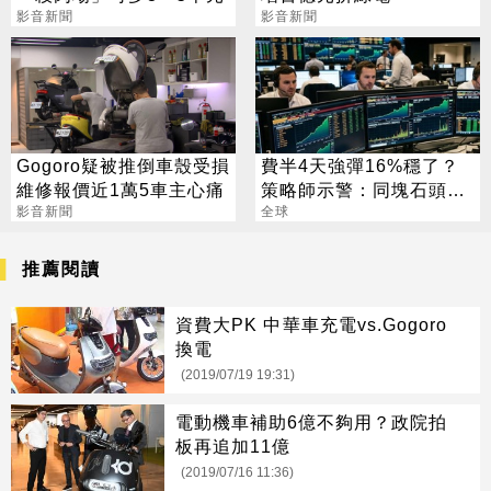
影音新聞
影音新聞
Gogoro疑被推倒車殼受損
費半4天強彈16%穩了？
維修報價近1萬5車主心痛
策略師示警：同塊石頭不
影音新聞
會絆2次
全球
推薦閱讀
資費大PK 中華車充電vs.Gogoro
換電
(2019/07/19 19:31)
電動機車補助6億不夠用？政院拍
板再追加11億
(2019/07/16 11:36)