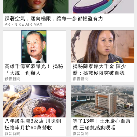
踩著空氣，邁向極限，讓每一步都輕盈有力
PR・NIKE AIR MAX
高雄千億富豪曝光！ 揭秘
揭秘陳泰銘大千金 陳少
「大統」創辦人
喬：挑戰極限突破自我
影音新聞
影音新聞
八年級生開3家店 川味銅
等了13年！王永慶心血落
板擼串月拚60萬營收
成 王瑞慧感動哽咽
影音新聞
影音新聞