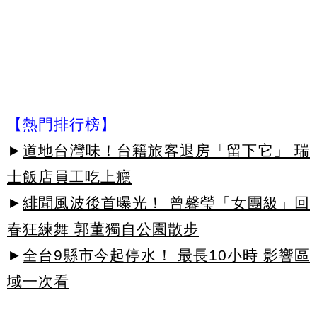
【熱門排行榜】
►
道地台灣味！台籍旅客退房「留下它」 瑞
士飯店員工吃上癮
►
緋聞風波後首曝光！ 曾馨瑩「女團級」回
春狂練舞 郭董獨自公園散步
►
全台9縣市今起停水！ 最長10小時 影響區
域一次看