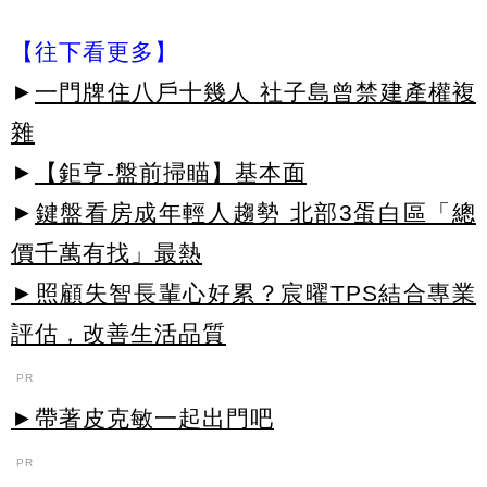
【往下看更多】
►
一門牌住八戶十幾人 社子島曾禁建產權複
雜
►
【鉅亨-盤前掃瞄】基本面
►
鍵盤看房成年輕人趨勢 北部3蛋白區「總
價千萬有找」最熱
►照顧失智長輩心好累？宸曜TPS結合專業
評估，改善生活品質
PR
►帶著皮克敏一起出門吧
PR