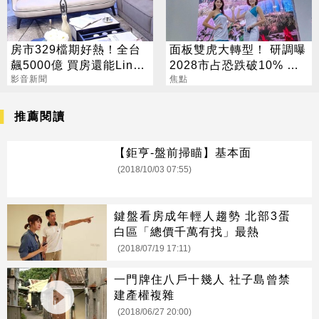
房市329檔期好熱！全台
面板雙虎大轉型！ 研調曝
飆5000億 買房還能Line
2028市占恐跌破10% 拚
Pay付訂金
影音新聞
關鍵少數
焦點
推薦閱讀
【鉅亨-盤前掃瞄】基本面
(2018/10/03 07:55)
鍵盤看房成年輕人趨勢 北部3蛋
白區「總價千萬有找」最熱
(2018/07/19 17:11)
一門牌住八戶十幾人 社子島曾禁
建產權複雜
(2018/06/27 20:00)