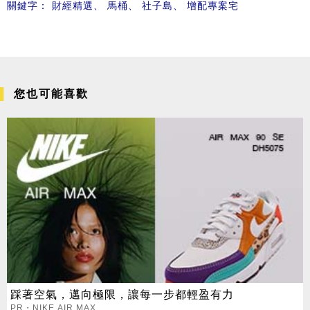
關鍵字：
財經精選
、
馬桶
、
社子島
、
增配專案宅
您也可能喜歡
踩著空氣，邁向極限，讓每一步都輕盈有力
PR・NIKE AIR MAX