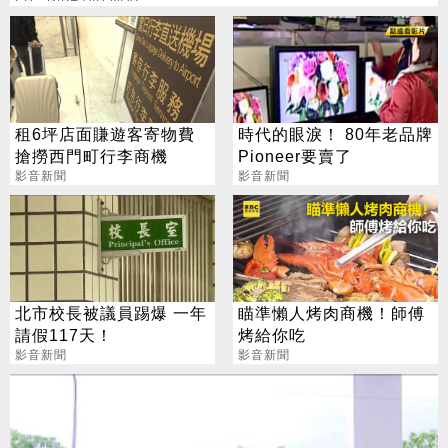
租6坪店面賺遊客寄物費
時代的眼淚！ 80年老品牌
搶撈西門町行李商機
Pioneer要賣了
影音新聞
影音新聞
北市校長被議員踢爆 一年
瞄準懶人烤肉商機！師傅
請假117天！
烤給你吃
影音新聞
影音新聞