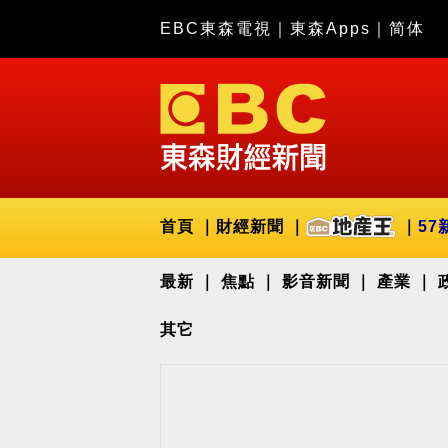
EBC東森電視
｜
東森Apps
｜
简体
首頁
財經新聞
57
最新
焦點
影音新聞
產業
其它