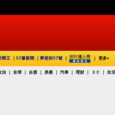
新聞王
57爆新聞
夢想街57號
更多+
政治
全球
台股
房產
汽車
理財
３Ｃ
生