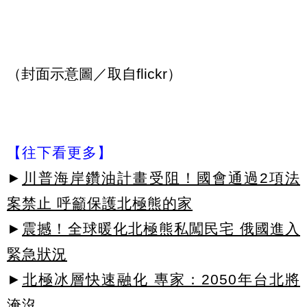
（封面示意圖／取自flickr）
【往下看更多】
►
川普海岸鑽油計畫受阻！國會通過2項法
案禁止 呼籲保護北極熊的家
►
震撼！全球暖化北極熊私闖民宅 俄國進入
緊急狀況
►
北極冰層快速融化 專家：2050年台北將
淹沒