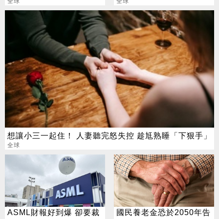
不是夢
全球
女孩
全球
想讓小三一起住！ 人妻聽完怒失控 趁尪熟睡「下狠手」
全球
ASML財報好到爆 卻要裁
國民養老金恐於2050年告