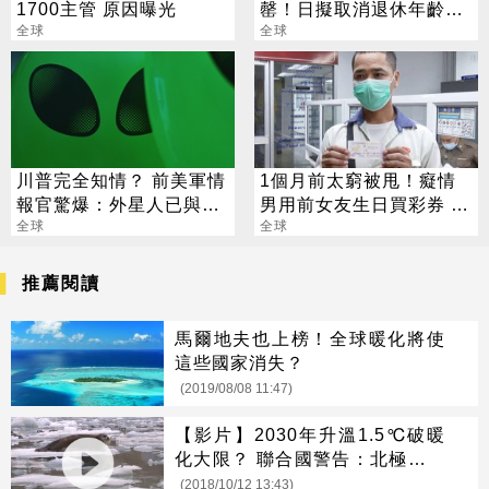
1700主管 原因曝光
罄！日擬取消退休年齡限
全球
制
全球
川普完全知情？ 前美軍情
1個月前太窮被甩！癡情
報官驚爆：外星人已與人
男用前女友生日買彩券 爽
類雜交繁殖
全球
中500萬
全球
推薦閱讀
馬爾地夫也上榜！全球暖化將使
這些國家消失？
(2019/08/08 11:47)
【影片】2030年升溫1.5℃破暖
化大限？ 聯合國警告：北極夏季
恐無冰
(2018/10/12 13:43)