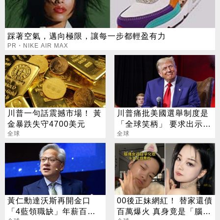
踩著空氣，邁向極限，讓每一步都輕盈有力
PR・NIKE AIR MAX
川普一句話震撼市場！ 黃
川普痛批美國選舉制度是
金暴跌失守4700美元
「全球笑柄」 要求出示身
全球
分證
全球
黃仁勳達沃斯再開金口
00後正妹網紅！ 替家還債
「4藍領職缺」年薪百萬
百萬爆火 真身竟是「腦麻