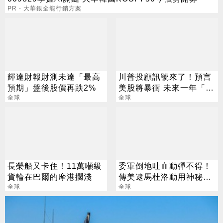
PR・大華銀全能行銷方案
輝達財報財測未達「最高
川普投顧訊號來了！預言
預期」盤後股價再跌2%
美股將暴衝 未來一年「翻
全球
倍成長」
全球
長榮船又卡住！11萬噸級
委軍倒地吐血動彈不得！
貨輪在巴爾的摩港擱淺
傳美逮馬杜洛動用神秘黑
全球
科技
全球