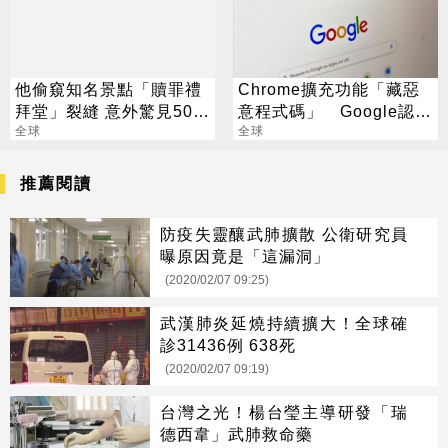
他偷窺知名景點「贖罪禮
Chrome擴充功能「藏惡
拜堂」裂縫 意外驚見500
意程式碼」 Google認
具人體遺骸
全球
了：已下架
全球
推薦閱讀
防疫失靈釀武肺擴散 公衛研究員
曝原因竟是「這漏洞」
(2020/02/07 09:25)
武漢肺炎延燒持續擴大！全球確
診31436例 638死
(2020/02/07 09:19)
台灣之光！楊台瑩主導研發「瑞
德西韋」武肺救命藥