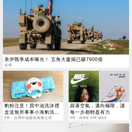
美伊戰爭成本曝光！ 五角大廈揭已砸7900億
全球
豹粉注意！買中油洗沐禮
踩著空氣，邁向極限，讓
盒送無所事事小海豹洗臉
每一步都輕盈有力
髮帶
PR・台灣中油股份有限公司
PR・NIKE AIR MAX