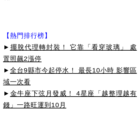
【熱門排行榜】
►
擺脫代理轉封裝！ 它靠「看穿玻璃」 處
置照飆2漲停
►
全台9縣市今起停水！ 最長10小時 影響區
域一次看
►
金牛座下弦月發威！ 4星座「越整理越有
錢」一路旺運到10月