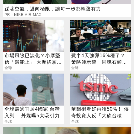
踩著空氣，邁向極限，讓每一步都輕盈有力
PR・NIKE AIR MAX
市場風險已淡化？小摩堅
費半4天強彈16%穩了？
信「還能上」 大摩搖頭喊
策略師示警：同塊石頭不
「下去」
全球
會絆2次
全球
全球最適宜居4國家 台灣
華爾街看好再漲50%！ 傳
入列！ 外媒曝5大吸引力
奇投資人反「大砍台積
全球
電」？ 外媒揭關鍵
全球