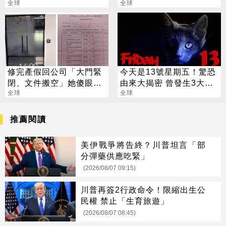
喊「比過去更快樂」
全球
賺6千萬
全球
修完產假回公司「大門緊
今天是13號星期五！驚恐
閉、文件搬空」她傻眼：
由來大揭密 曾發生3大重
連人都不見
全球
災
全球
推薦閱讀
美伊戰爭將告終？川普坦言「部
分彈藥供應吃緊」
(2026/08/07 09:15)
川普再簽2行政命令！限縮出生公
民權 禁止「生育旅遊」
(2026/08/07 08:45)