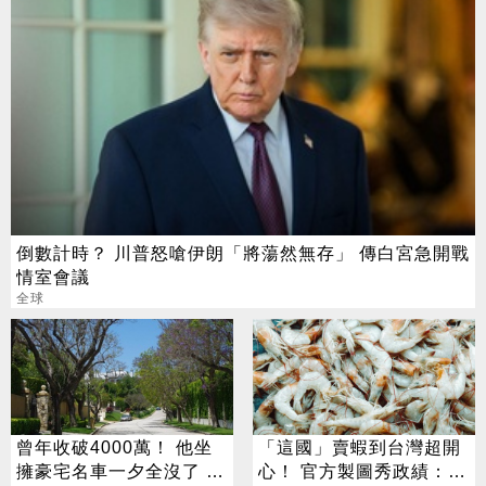
倒數計時？ 川普怒嗆伊朗「將蕩然無存」 傳白宮急開戰
情室會議
全球
曾年收破4000萬！ 他坐
「這國」賣蝦到台灣超開
擁豪宅名車一夕全沒了 卻
心！ 官方製圖秀政績：喜