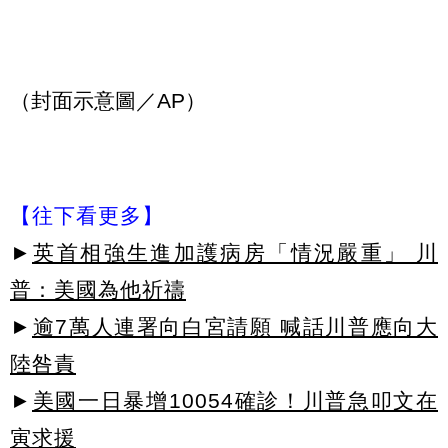
（封面示意圖／AP）
【往下看更多】
►
英首相強生進加護病房「情況嚴重」 川
普：美國為他祈禱
►
逾7萬人連署向白宮請願 喊話川普應向大
陸咎責
►
美國一日暴增10054確診！川普急叩文在
寅求援