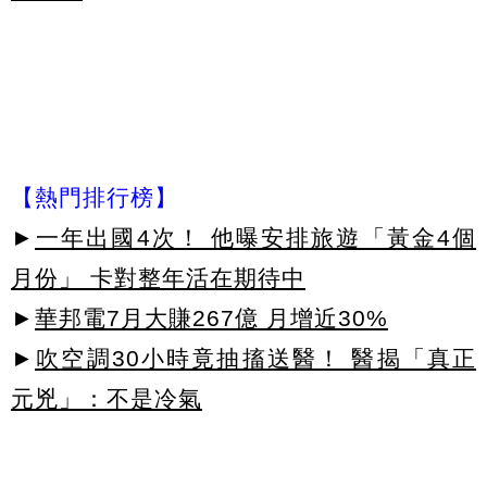
【熱門排行榜】
►
一年出國4次！ 他曝安排旅遊「黃金4個
月份」 卡對整年活在期待中
►
華邦電7月大賺267億 月增近30%
►
吹空調30小時竟抽搐送醫！ 醫揭「真正
元兇」：不是冷氣