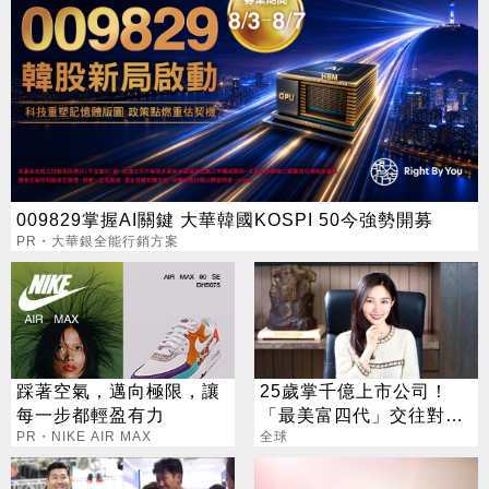
009829掌握AI關鍵 大華韓國KOSPI 50今強勢開募
PR・大華銀全能行銷方案
踩著空氣，邁向極限，讓
25歲掌千億上市公司！
每一步都輕盈有力
「最美富四代」交往對象
PR・NIKE AIR MAX
竟是他
全球