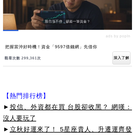
ads by popIn
把握當沖好時機！資金「9597借錢網」先借你
深入了解
觀看次數 299,369次
【熱門排行榜】
►
投信、外資都在買 台股卻收黑？ 網嘆：
沒人要玩了
►
立秋好運來了！ 5星座貴人、升遷運齊發