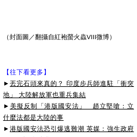
（封面圖／翻攝自紅袍螢火蟲VIII微博）
【往下看更多】
►
丟完石頭來真的？ 印度步兵師進駐「衝突
地」 大陸解放軍也重兵集結
►
美擬反制「港版國安法」 趙立堅嗆：立
什麼法都是大陸的事
►
港版國安法恐引爆逃難潮 英媒：強生政府