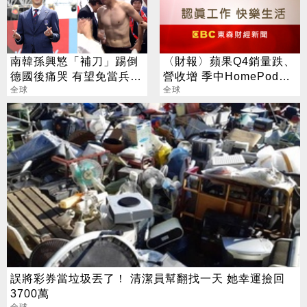
南韓孫興慜「補刀」踢倒
〈財報〉蘋果Q4銷量跌、
德國後痛哭 有望免當兵身
營收增 季中HomePod推
價翻倍？
全球
出有望拉升財測
全球
誤將彩券當垃圾丟了！ 清潔員幫翻找一天 她幸運撿回
3700萬
全球