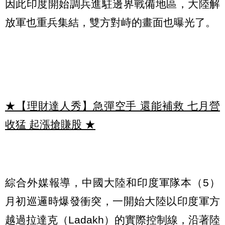
因此印度開始調兵進駐邊界戰備地區，大陸解
放軍也重兵集結，雙方對峙的畫面也曝光了。
★【理財達人秀】急彈空手 還能補救 七月營
收猛 起漲搶賺股
★
綜合外媒報導，中國大陸和印度軍隊本（5）
月初巡邏時爆發衝突，一開始大陸以印度軍方
越過拉達克（Ladakh）的實際控制線，沿著陸