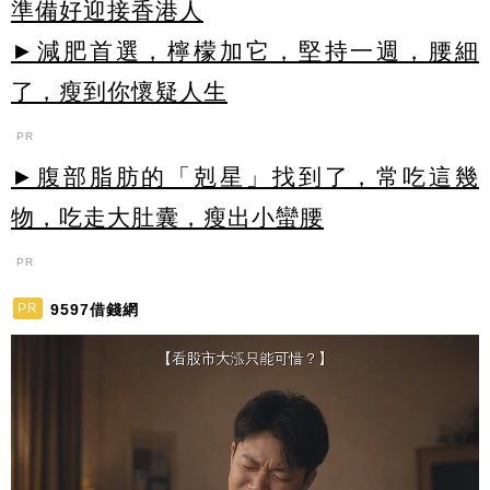
準備好迎接香港人
►減肥首選，檸檬加它，堅持一週，腰細
了，瘦到你懷疑人生
PR
►腹部脂肪的「剋星」找到了，常吃這幾
物，吃走大肚囊，瘦出小蠻腰
PR
9597借錢網
PR