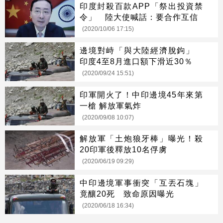
印度封殺百款APP「祭出投資禁
令」 陸大使喊話：要合作互信
(2020/10/06 17:15)
邊境對峙「與大陸經濟脫鉤」
印度4至8月進口額下滑近30％
(2020/09/24 15:51)
印軍開火了！中印邊境45年來第
一槍 解放軍氣炸
(2020/09/08 10:07)
解放軍「土炮狼牙棒」曝光！殺
20印軍後釋放10名俘虜
(2020/06/19 09:29)
中印邊境軍事衝突「互丟石塊」
竟釀20死 致命原因曝光
(2020/06/18 16:34)