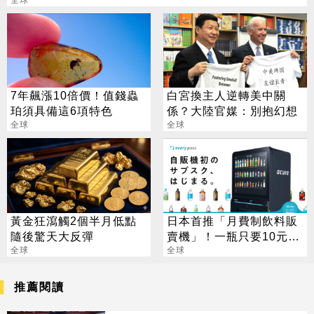
7年飆漲10倍價！值錢蟲
白宮換主人逆轉美中關
珀須具備這6項特色
係？大陸官媒：別抱幻想
全球
全球
黃金狂瀉觸2個半月低點
日本首推「月費制飲料販
隨後驚天大反彈
賣機」！一瓶只要10元超
全球
便宜
全球
推薦閱讀