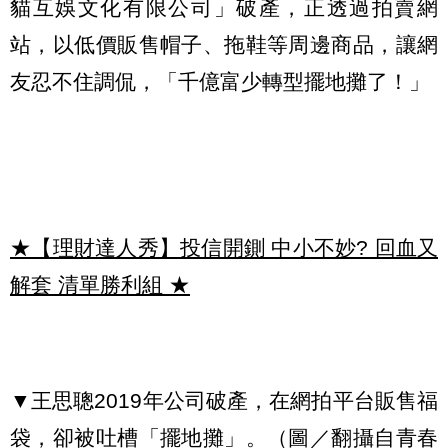
貓互娛文化有限公司」破產，正透過拍賣網
站，以低價販售帽子、拖鞋等周邊商品，讓網
友忍不住調侃，「千億富少轉型擺地攤了！」
★【理財達人秀】投信開鍘 中小不妙? 回血又
解套 清單勝利組
★
▼王思聰2019年公司破產，在網拍平台販售福
袋，卻被吐槽「擺地攤」。（圖／翻攝自青春