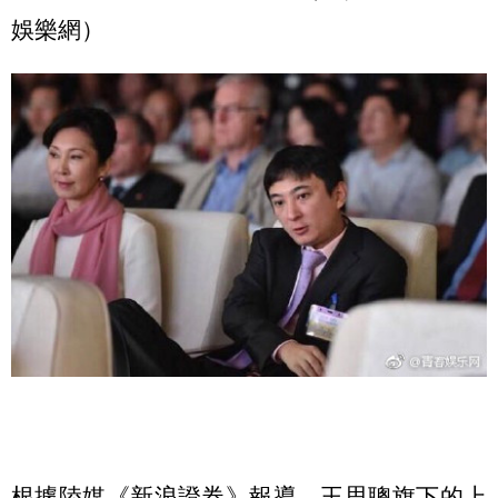
娛樂網）
根據陸媒《新浪證券》報導，王思聰旗下的上