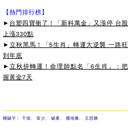
【熱門排行榜】
►
台塑四寶衝了！「新科萬金」又漲停 台股
上漲330點
►
立秋黑馬！「5生肖」轉運大逆襲 一路旺
到年底
►
立秋拚轉運！命理師點名「6生肖」：把
握黃金7天
關鍵字：
千億
、
富少
、
破產
、
擺地攤
、
王思聰