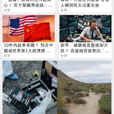
心！ 官方製圖秀政績：喜
人權與民主法案生效
賺6千萬
全球
全球
10年內超車美國？ 預言中
新帝、威騰報喜盤後卻大
國成世界第1大經濟體 學
跌？ 高盛揭背後警訊「恐
者曝關鍵條件
全球
傷到美光」
全球