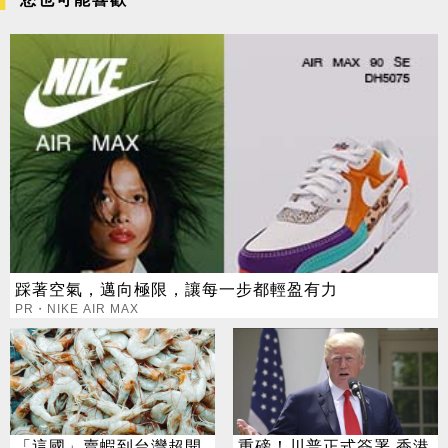
踩著空氣，邁向極限，讓每一步都輕盈有力
PR・NIKE AIR MAX
「這國」賣蝦到台灣超開
重磅！川普正式簽署 香港