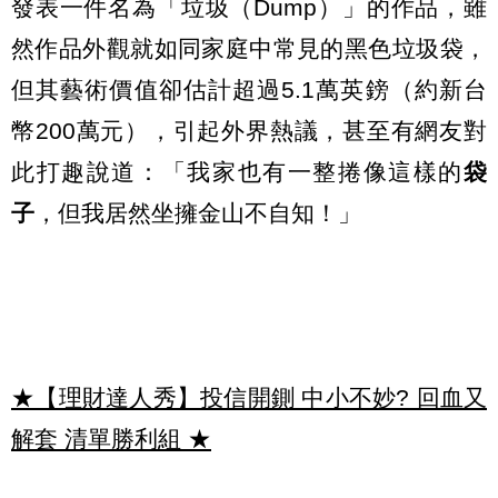
發表一件名為「垃圾（Dump）」的作品，雖
然作品外觀就如同家庭中常見的黑色垃圾袋，
但其藝術價值卻估計超過5.1萬英鎊（約新台
幣200萬元），引起外界熱議，甚至有網友對
此打趣說道：「我家也有一整捲像這樣的
袋
子
，但我居然坐擁金山不自知！」
★【理財達人秀】投信開鍘 中小不妙? 回血又
解套 清單勝利組
★