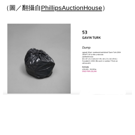
（圖／翻攝自
PhillipsAuctionHouse
）