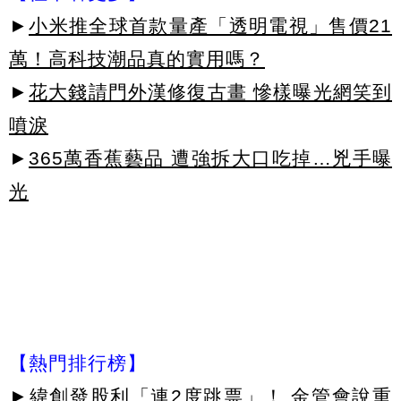
►
小米推全球首款量產「透明電視」售價21
萬！高科技潮品真的實用嗎？
►
花大錢請門外漢修復古畫 慘樣曝光網笑到
噴淚
►
365萬香蕉藝品 遭強拆大口吃掉…兇手曝
光
【熱門排行榜】
►
緯創發股利「連2度跳票」！ 金管會說重