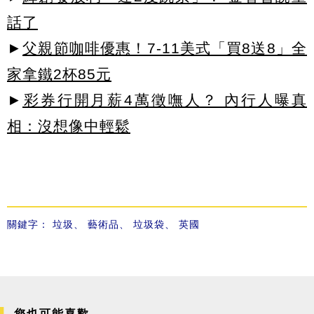
話了
►
父親節咖啡優惠！7-11美式「買8送8」全
家拿鐵2杯85元
►
彩券行開月薪4萬徵嘸人？ 內行人曝真
相：沒想像中輕鬆
關鍵字：
垃圾
、
藝術品
、
垃圾袋
、
英國
您也可能喜歡