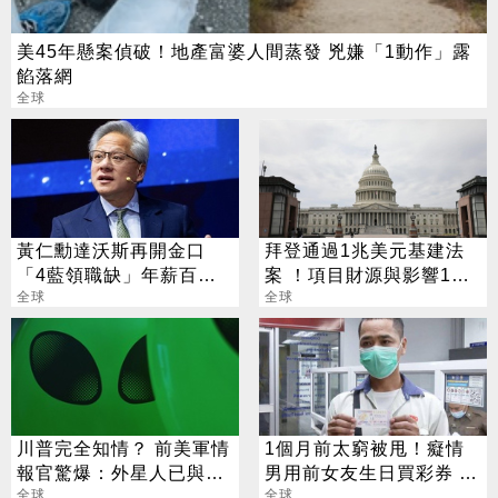
美45年懸案偵破！地產富婆人間蒸發 兇嫌「1動作」露
餡落網
全球
黃仁勳達沃斯再開金口
拜登通過1兆美元基建法
「4藍領職缺」年薪百萬
案 ！項目財源與影響1次
不是夢
全球
看
全球
川普完全知情？ 前美軍情
1個月前太窮被甩！癡情
報官驚爆：外星人已與人
男用前女友生日買彩券 爽
類雜交繁殖
全球
中500萬
全球