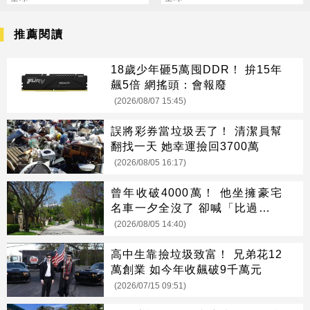
推薦閱讀
18歲少年砸5萬囤DDR！ 拚15年
飆5倍 網搖頭：會報廢
(2026/08/07 15:45)
誤將彩券當垃圾丟了！ 清潔員幫
翻找一天 她幸運撿回3700萬
(2026/08/05 16:17)
曾年收破4000萬！ 他坐擁豪宅
名車一夕全沒了 卻喊「比過去更
快樂」
(2026/08/05 14:40)
高中生靠撿垃圾致富！ 兄弟花12
萬創業 如今年收飆破9千萬元
(2026/07/15 09:51)