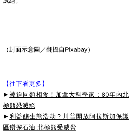
滅絕。
（封面示意圖／翻攝自Pixabay）
【往下看更多】
►
被迫同類相食！加拿大科學家：80年內北
極熊恐滅絕
►
利益釀生態浩劫？川普開放阿拉斯加保護
區鑽探石油 北極熊受威脅