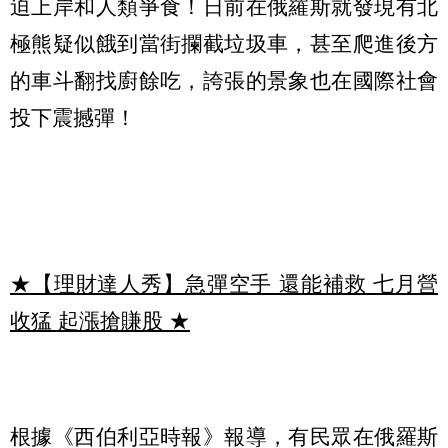
迫上岸和人類爭食！日前在俄羅斯就發現有北
極熊疑似餓到當街攔截垃圾車，甚至爬進後方
的車斗翻找廚餘吃，誇張的景象也在國際社會
投下震撼彈！
★【理財達人秀】急彈空手 還能補救 七月營
收猛 起漲搶賺股
★
根據《西伯利亞時報》報導，有民眾在俄羅斯