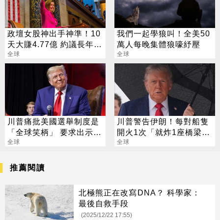
政壇女股神出手神準！10
我們一起學狼叫！全美50
天大賺4.77億 約議長年薪
萬人每晚集體狼嚎紓壓
75倍
全球
全球
川普痛批美國選舉制度是
川普警告伊朗！每對船隻
「全球笑柄」 要求出示身
開火1次「就炸1座橋梁或
分證
全球
發電廠」
全球
推薦閱讀
北極熊正在改寫DNA？ 科學家：
最後自救手段
(2025/12/22 17:55)