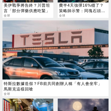
美伊戰爭將告終？川普坦
費半4天強彈16%穩了？
言「部分彈藥供應吃緊」
策略師示警：同塊石頭不
全球
會絆2次
全球
特斯拉數據造假？FB前共同創辦人稱「有人會坐牢」
馬斯克這樣回嗆
全球