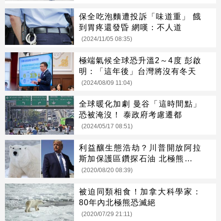
保全吃泡麵遭投訴「味道重」 餓
到胃疼還發昏 網嘆：不人道
(2024/11/05 08:35)
極端氣候全球恐升溫2～4度 彭啟
明：「這年後」台灣將沒有冬天
(2024/08/09 11:04)
全球暖化加劇 曼谷「這時間點」
恐被淹沒！ 泰政府考慮遷都
(2024/05/17 08:51)
利益釀生態浩劫？川普開放阿拉
斯加保護區鑽探石油 北極熊受威
脅
(2020/08/20 08:39)
被迫同類相食！加拿大科學家：
80年內北極熊恐滅絕
(2020/07/29 21:11)