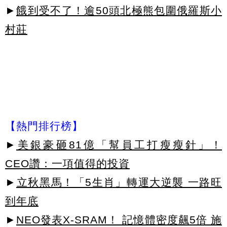
►
餓到受不了！逾50頭北極熊包圍俄羅斯小
村莊
【熱門排行榜】
►
美銀豪砸81億「幫員工打瘦瘦針」！
CEO讚：一項值得的投資
►
立秋黑馬！「5生肖」轉運大逆襲 一路旺
到年底
►
NEO發表X-SRAM！ 記憶體密度飆5倍 施