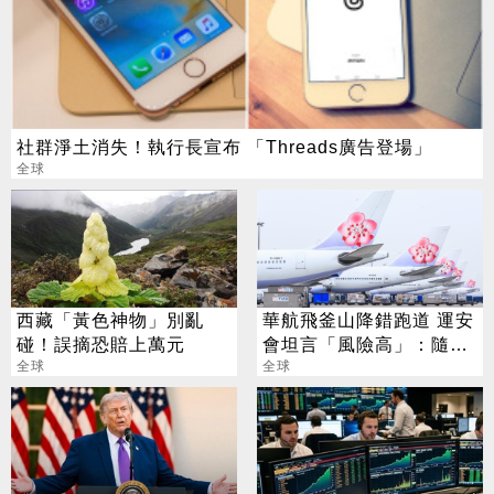
社群淨土消失！執行長宣布 「Threads廣告登場」
全球
西藏「黃色神物」別亂
華航飛釜山降錯跑道 運安
碰！誤摘恐賠上萬元
會坦言「風險高」：隨時
全球
赴韓協助調查
全球