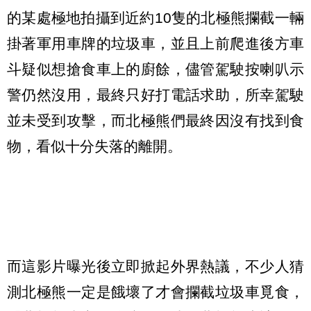
的某處極地拍攝到近約10隻的北極熊攔截一輛
掛著軍用車牌的垃圾車，並且上前爬進後方車
斗疑似想搶食車上的廚餘，儘管駕駛按喇叭示
警仍然沒用，最終只好打電話求助，所幸駕駛
並未受到攻擊，而北極熊們最終因沒有找到食
物，看似十分失落的離開。
而這影片曝光後立即掀起外界熱議，不少人猜
測北極熊一定是餓壞了才會攔截垃圾車覓食，