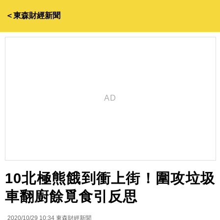
＜東森財經新聞
10北極熊餓到衝上街！圍攻垃圾
車翻廚餘覓食引反思
2020/10/29 10:34
東森財經新聞