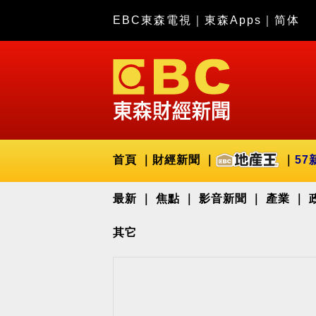
EBC東森電視
｜
東森Apps
｜
简体
首頁
財經新聞
57
最新
焦點
影音新聞
產業
其它