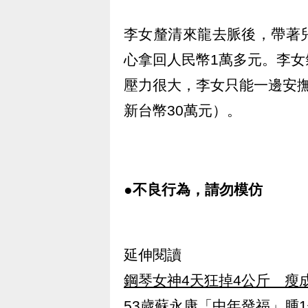
李女釐清來龍去脈後，帶著
心拿回人民幣1萬多元。李
壓力很大，李女只能一邊安
新台幣30萬元）。
●不良行為，請勿模仿
延伸閱讀
鋼琴女神4天狂掉4公斤 瘦
53歲蘇永康「中年發福」腫