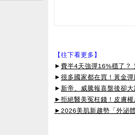
【往下看更多】
►
費半4天強彈16%穩了？
►
很多國家都在買！黃金彈回
►
新帝、威騰報喜盤後卻大
►拒絕醫美冤枉錢！皮膚權威指
►2026美肌新趨勢「外泌體