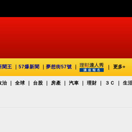
新聞王
57爆新聞
夢想街57號
更多+
政治
全球
台股
房產
汽車
理財
３Ｃ
生