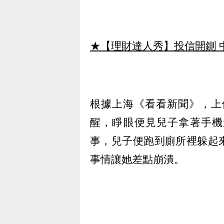
★【理財達人秀】投信開鍘 
根據上海《看看新聞》，上
醒，睜眼便見兒子拿著手機
事，兒子便跑到廁所裡躲起
事情讓她差點崩潰。