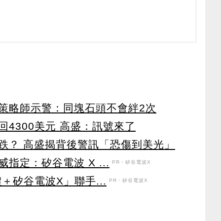
 策略師示警：同塊石頭不會絆2次
4300美元 高盛：訊號來了
跌？ 高盛揭背後警訊「恐傷到美光」
定：矽谷電波 X ...
PR・矽谷電波X
＋矽谷電波X」聯手...
PR・矽谷電波X