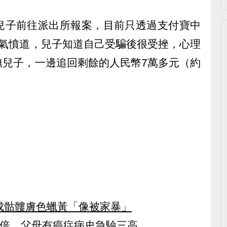
兒子前往派出所報案，目前只透過支付寶中
女氣憤道，兒子知道自己受騙後很受挫，心理
撫兒子，一邊追回剩餘的人民幣7萬多元（約
成骷髏膚色蠟黃「像被家暴」
1倍 父母有癌症病史急驗三高