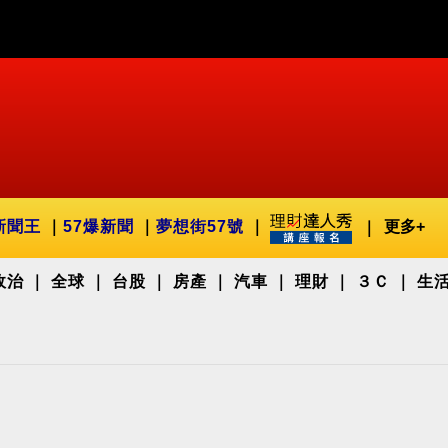
新聞王
57爆新聞
夢想街57號
更多+
政治
全球
台股
房產
汽車
理財
３Ｃ
生