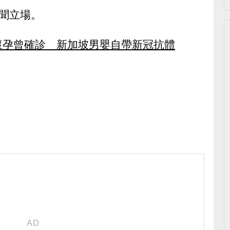
聞立場。
懷孕曾確診 新加坡男嬰自帶新冠抗體