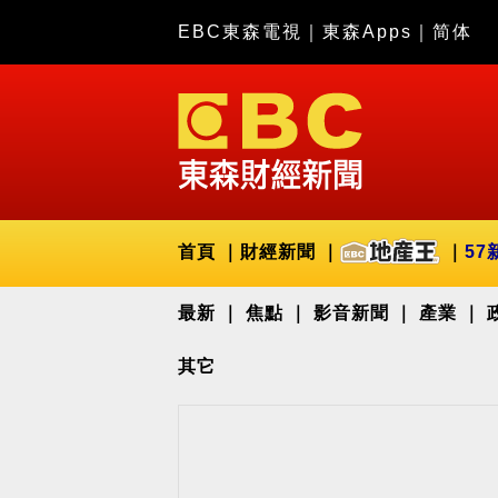
EBC東森電視
｜
東森Apps
｜
简体
首頁
財經新聞
57
最新
焦點
影音新聞
產業
其它