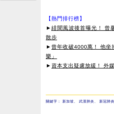
【熱門排行榜】
►
緋聞風波後首曝光！ 曾
散步
►
曾年收破4000萬！ 他
樂」
►
資本支出疑慮放緩！ 外媒
關鍵字：
新加坡
、
武漢肺炎
、
新冠肺