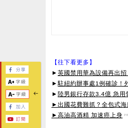
【往下看更多】
►
英國禁用華為設備再出招：
►
駐紐約辦事處1例確診！
►
陸男銀行存款3.4億 急
►出國花費難抓？全包式海島
►高油高酒精 加速癌上身
P