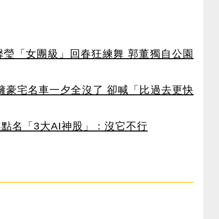
馨瑩「女團級」回春狂練舞 郭董獨自公園
坐擁豪宅名車一夕全沒了 卻喊「比過去更快
點名「3大AI神股」：沒它不行
炎