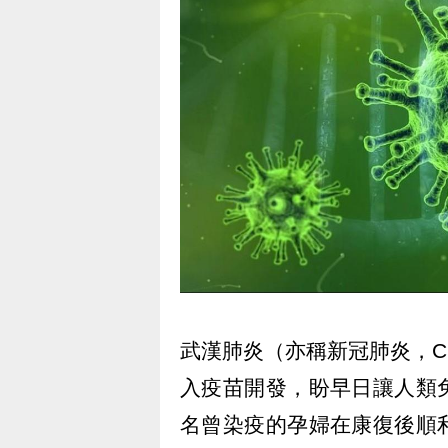
武漢肺炎（亦稱新冠肺炎，CO
入疫苗開發，盼早日讓人類
名曾染疫的孕婦在康復後順