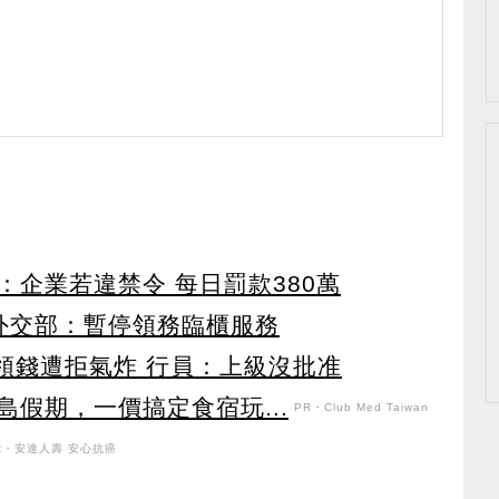
企業若違禁令 每日罰款380萬
外交部：暫停領務臨櫃服務
用領錢遭拒氣炸 行員：上級沒批准
假期，一價搞定食宿玩...
PR・Club Med Taiwan
R・安達人壽 安心抗癌