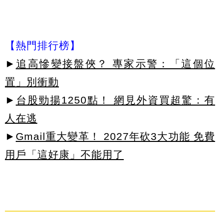
【熱門排行榜】
►
追高慘變接盤俠？ 專家示警：「這個位
置」別衝動
►
台股勁揚1250點！ 網見外資買超驚：有
人在逃
►
Gmail重大變革！ 2027年砍3大功能 免費
用戶「這好康」不能用了