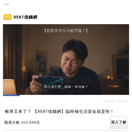
PR
9597借錢網
PR
ads by popIn
帳單又來了？ 【9597借錢網】臨時補生活資金就是快！
深入了解
觀看次數 304,998次