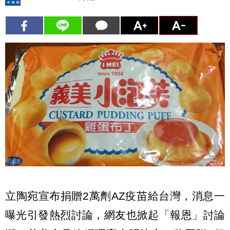
立陶宛宣布捐贈2萬劑AZ疫苗給台灣，消息一
曝光引發熱烈討論，網友也掀起「報恩」討論