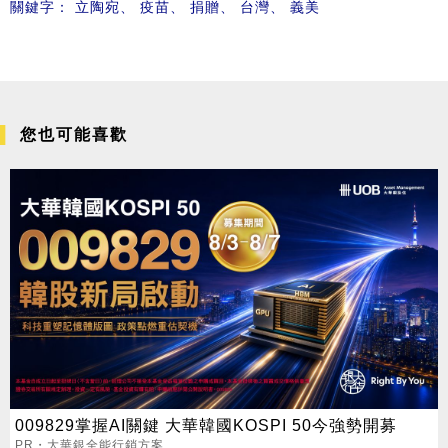
關鍵字：
立陶宛
、
疫苗
、
捐贈
、
台灣
、
義美
您也可能喜歡
009829掌握AI關鍵 大華韓國KOSPI 50今強勢開募
PR・大華銀全能行銷方案