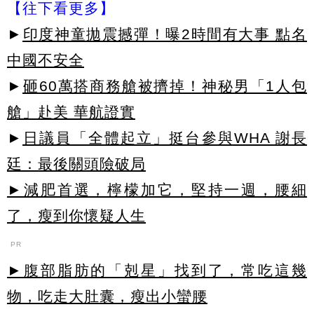
【往下看更多】
►
印度神童拋震撼彈！曝2時間有大事 點名
中國不安全
►
砸60萬搭商務艙被擠掉！神秘男「1人包
艙」赴美 華航證實
►
日議員「全體起立」挺台參與WHA 謝長
廷：最後關頭險破局
►減肥首選，檸檬加它，堅持一週，腰細
了，瘦到你懷疑人生
PR
►腹部脂肪的「剋星」找到了，常吃這幾
物，吃走大肚囊，瘦出小蠻腰