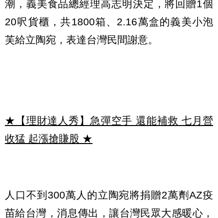
潮，義美食品總經理高志明決定，將回贈1個
20呎貨櫃，共1800箱、2.16萬盒的義美小泡
芙給立陶宛，表達台灣民間謝意。
★【理財達人秀】急彈空手 還能補救 七月營
收猛 起漲搶賺股
★
人口不到300萬人的立陶宛將捐贈2萬劑AZ疫
苗給台灣，消息傳出，讓台灣民眾大感暖心，