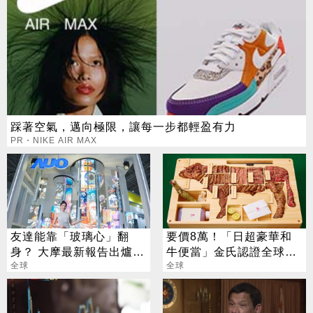
踩著空氣，邁向極限，讓每一步都輕盈有力
PR・NIKE AIR MAX
友達能靠「玻璃心」翻
要價8萬！「日超豪華和
身？ 大摩最新報告出爐
牛便當」金氏認證全球最
目標價也曝光
全球
貴
全球