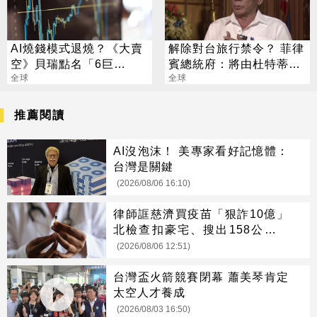
AI燒錢模式退燒？《大賣
解除對台旅行禁令？ 菲律
空》貝瑞點名「6巨
賓總統府：將由杜特蒂審
頭」：市場已經投票
全球
視
全球
推薦閱讀
AI沒泡沫！ 美專家看好記憶體：
台灣是關鍵
(2026/08/06 16:10)
律師誆慈濟買疫苗「狠詐10億」
北檢查扣豪宅、搜出158公斤黃
金
(2026/08/06 12:51)
台灣盃火箭競賽閉幕 蕭美琴肯定
太空人才養成
(2026/08/03 16:50)