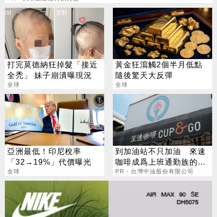
打完莫德納狂掉髮「接近
黃金狂瀉觸2個半月低點
全禿」 妹子崩潰曝現況
隨後驚天大反彈
全球
全球
亞洲最低！印尼稅率
到加油站不只加油 來速
「32→19%」代價曝光
咖啡成爲上班通勤族的新
全球
選擇
PR・台灣中油股份有限公司