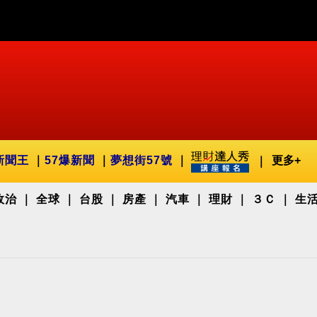
新聞王
57爆新聞
夢想街57號
更多+
政治
全球
台股
房產
汽車
理財
３Ｃ
生