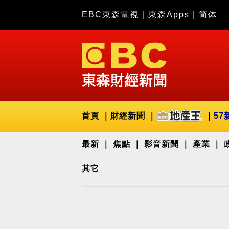
EBC東森電視
｜
東森Apps
｜
简体
首頁
財經新聞
57
最新
焦點
影音新聞
產業
其它