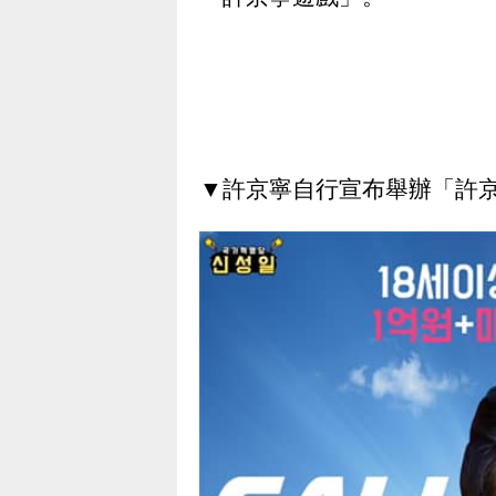
▼許京寧自行宣布舉辦「許京