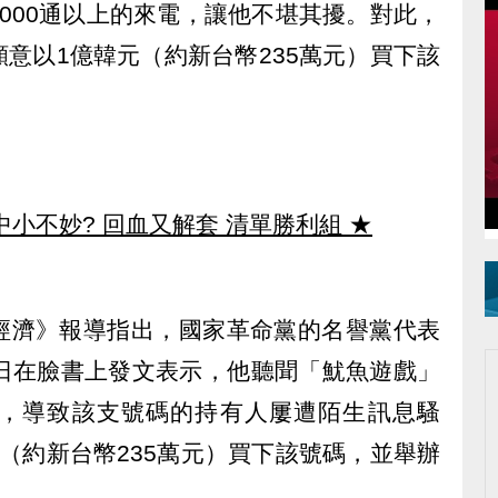
000通以上的來電，讓他不堪其擾。對此，
意以1億韓元（約新台幣235萬元）買下該
中小不妙? 回血又解套 清單勝利組
★
經濟》報導指出，國家革命黨的名譽黨代表
）日在臉書上發文表示，他聽聞「魷魚遊戲」
，導致該支號碼的持有人屢遭陌生訊息騷
（約新台幣235萬元）買下該號碼，並舉辦