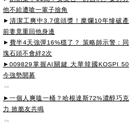
他不給遭嗆一輩子撿角
►
清潔工爽中3.7億頭獎！糜爛10年慘破產
前妻竟重回他身邊
►
費半4天強彈16%穩了？ 策略師示警：同
塊石頭不會絆2次
►009829掌握AI關鍵 大華韓國KOSPI 50
今強勢開募
PR
►一個人爽嗑一桶？哈根達斯72%濃醇巧克
力 掀脆友共鳴
PR