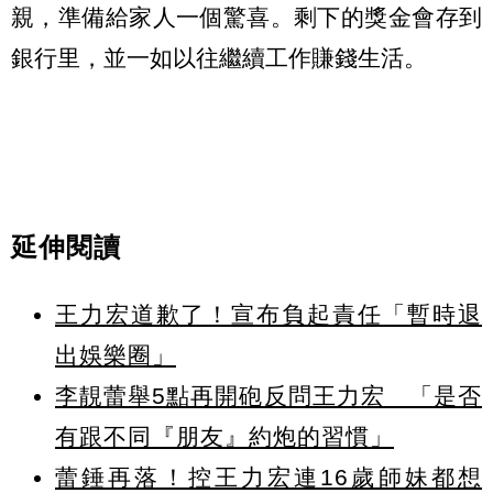
親，準備給家人一個驚喜。剩下的獎金會存到
銀行里，並一如以往繼續工作賺錢生活。
延伸閱讀
王力宏道歉了！宣布負起責任「暫時退
出娛樂圈」
李靚蕾舉5點再開砲反問王力宏 「是否
有跟不同『朋友』約炮的習慣」
蕾錘再落！控王力宏連16歲師妹都想