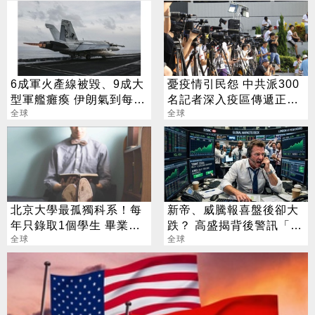
6成軍火產線被毀、9成大
憂疫情引民怨 中共派300
型軍艦癱瘓 伊朗氣到每天
名記者深入疫區傳遞正能
打鄰居
全球
量
全球
北京大學最孤獨科系！每
新帝、威騰報喜盤後卻大
年只錄取1個學生 畢業就
跌？ 高盛揭背後警訊「恐
業超搶手
全球
傷到美光」
全球