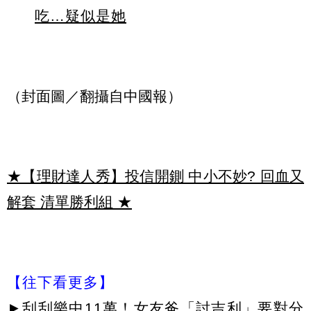
吃…疑似是她
（封面圖／翻攝自中國報）
★【理財達人秀】投信開鍘 中小不妙? 回血又
解套 清單勝利組
★
【往下看更多】
►
刮刮樂中11萬！女友爸「討吉利」要對分