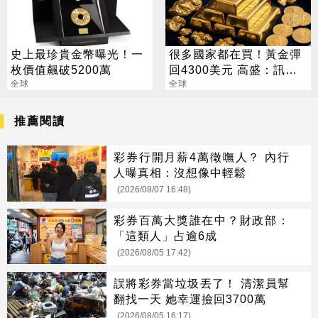
史上最珍貴金幣曝光！一
很多國家都在買！黃金彈
枚價值飆破5200萬
回4300美元 高盛：訊號
全球
來了
全球
推薦閱讀
彩券行開月薪4萬徵嘸人？ 內行
人曝真相：沒想像中輕鬆
(2026/08/07 16:48)
彩券百萬大獎誰在中？財政部：
「這類人」占逾6成
(2026/08/05 17:42)
誤將彩券當垃圾丟了！ 清潔員幫
翻找一天 她幸運撿回3700萬
(2026/08/05 16:17)