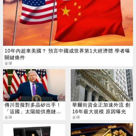
10年內超車美國？ 預言中國成世界第1大經濟體 學者曝
關鍵條件
全球
傳川普擬對多晶矽出手！
華爾街資金正加速外流 創
「這國」太陽能供應鏈恐
16年最大規模 原因曝光
遭重擊
全球
全球