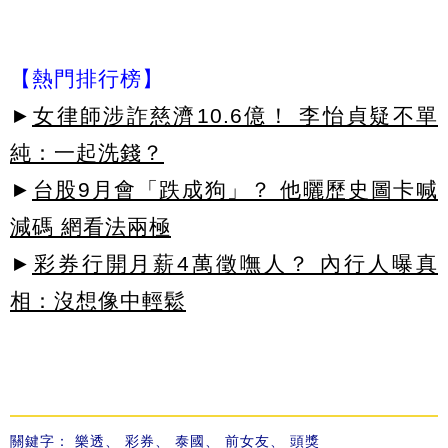
【熱門排行榜】
►
女律師涉詐慈濟10.6億！ 李怡貞疑不單
純：一起洗錢？
►
台股9月會「跌成狗」？ 他曬歷史圖卡喊
減碼 網看法兩極
►
彩券行開月薪4萬徵嘸人？ 內行人曝真
相：沒想像中輕鬆
關鍵字：
樂透
、
彩券
、
泰國
、
前女友
、
頭獎