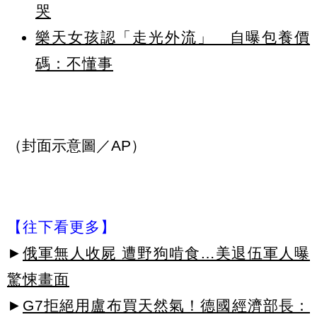
哭
樂天女孩認「走光外流」 自曝包養價
碼：不懂事
（封面示意圖／AP）
【往下看更多】
►
俄軍無人收屍 遭野狗啃食…美退伍軍人曝
驚悚畫面
►
G7拒絕用盧布買天然氣！德國經濟部長：