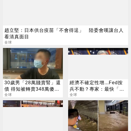
趙立堅：日本供台疫苗「不會得逞」 陸委會嘆讓台人
看清真面目
全球
30歲男「28萬賤賣腎」還
經濟不確定性增...Fed按
債 得知被轉賣348萬傻眼
兵不動？專家：最快「這
了
全球
時」降息
全球