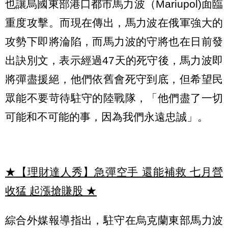
也讓烏國東部港口都市馬力波（Mariupol)面臨
重度攻擊。而現在傳出，馬力波在俄軍強大的
攻勢下即將淪陷，而馬力波的守將也在日前發
出訣別文，表示經過47天的死守後，馬力波即
將彈盡援絕，他們依舊會死守到底，但希望民
眾能不要苛待駐守的陸戰隊，「他們盡了一切
可能和不可能的事，因為我們永遠忠誠」。
★【理財達人秀】急彈空手 還能補救 七月營
收猛 起漲搶賺股
★
綜合外媒報導指出，駐守在烏克蘭東部馬力波