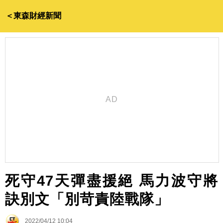
＜東森財經新聞
死守47天彈盡援絕 馬力波守將
訣別文「別苛責陸戰隊」
2022/04/12 10:04