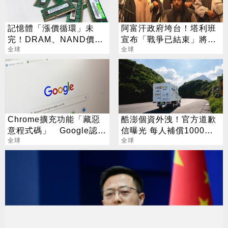
記憶體「漲價循環」未
阿富汗政府垮台！塔利班
完！DRAM、NAND價格
宣布「戰爭已結束」將建
7月再創新高
全球
國
全球
Chrome擴充功能「藏惡
酷澎個資外洩！官方道歉
意程式碼」 Google認
信曝光 每人補償1000元
了：已下架
全球
購物金
全球