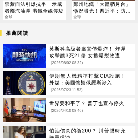
禁蒙面法引爆抗爭！示威
鄭州地鐵「大體躺月台」
者擲汽油彈 港鐵全線停駛
慘況曝光！習近平：防大
全球
災後有大疫
全球
推薦閱讀
莫斯科高級餐廳驚傳爆炸！ 炸彈
攻擊釀3死21傷 女攜爆裂物遭攔
引爆
(2026/08/02 08:32)
伊朗無人機精準打擊CIA設施！
外媒：美國懷疑俄羅斯涉入
(2026/07/23 11:53)
世界要和平了？ 普丁也宣布停火
(2026/04/10 08:46)
怕油價真的衝200？ 川普暫時允
許買俄油