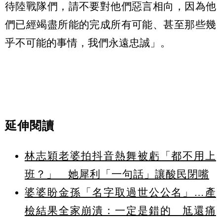
待陸戰隊們，請不要對他們惡言相向，因為他
們已經竭盡所能的完成所有可能、甚至那些幾
乎不可能的事情，我們永遠忠誠」。
延伸閱讀
林志穎老婆拍抖音熱舞被虧「都不用上
班？」 她犀利「一句話」讓酸民閉嘴
婆婆盼金孫「名字取過世公公名」…產
檢結果全家崩潰：一定是錯的 尪還痛