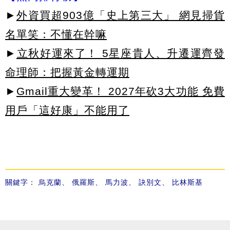
►
外資買超903億「史上第三大」 網見掃貨
名單笑：不懂在幹嘛
►
立秋好運來了！ 5星座貴人、升遷運齊發
命理師：把握黃金轉運期
►
Gmail重大變革！ 2027年砍3大功能 免費
用戶「這好康」不能用了
關鍵字：
烏克蘭
、
俄羅斯
、
馬力波
、
訣別文
、
比林斯基