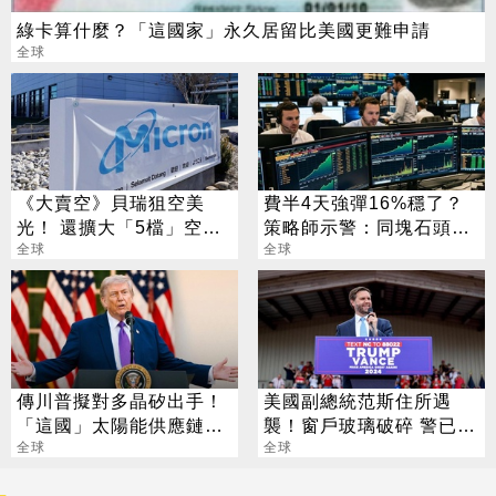
綠卡算什麼？「這國家」永久居留比美國更難申請
全球
《大賣空》貝瑞狙空美
費半4天強彈16%穩了？
光！ 還擴大「5檔」空頭
策略師示警：同塊石頭不
部位
全球
會絆2次
全球
傳川普擬對多晶矽出手！
美國副總統范斯住所遇
「這國」太陽能供應鏈恐
襲！窗戶玻璃破碎 警已鎖
遭重擊
全球
定一名嫌犯
全球