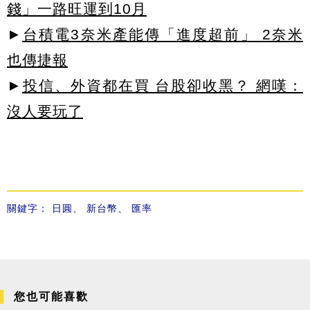
錢」一路旺運到10月
►
台積電3奈米產能傳「進度超前」 2奈米
也傳捷報
►
投信、外資都在買 台股卻收黑？ 網嘆：
沒人要玩了
關鍵字：
日圓
、
新台幣
、
匯率
您也可能喜歡