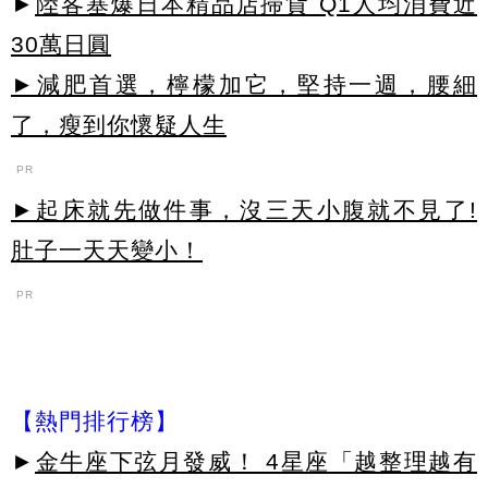
►
陸客塞爆日本精品店掃貨 Q1人均消費近
30萬日圓
►減肥首選，檸檬加它，堅持一週，腰細
了，瘦到你懷疑人生
PR
►起床就先做件事，沒三天小腹就不見了!
肚子一天天變小！
PR
【熱門排行榜】
►
金牛座下弦月發威！ 4星座「越整理越有