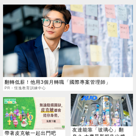
翻轉低薪！他用3個月轉職「國際專案管理師」
PR・恆逸教育訓練中心
友達能靠「玻璃心」翻
帶著皮克敏一起出門吧