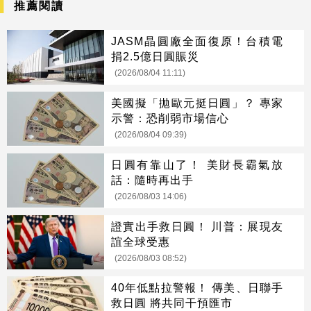
推薦閱讀
JASM晶圓廠全面復原！台積電
捐2.5億日圓賑災
(2026/08/04 11:11)
美國擬「拋歐元挺日圓」？ 專家
示警：恐削弱市場信心
(2026/08/04 09:39)
日圓有靠山了！ 美財長霸氣放
話：隨時再出手
(2026/08/03 14:06)
證實出手救日圓！ 川普：展現友
誼全球受惠
(2026/08/03 08:52)
40年低點拉警報！ 傳美、日聯手
救日圓 將共同干預匯市