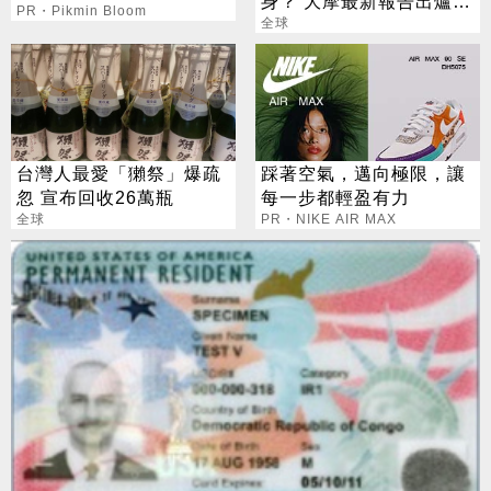
身？ 大摩最新報告出爐
PR・Pikmin Bloom
目標價也曝光
全球
台灣人最愛「獺祭」爆疏
踩著空氣，邁向極限，讓
忽 宣布回收26萬瓶
每一步都輕盈有力
全球
PR・NIKE AIR MAX